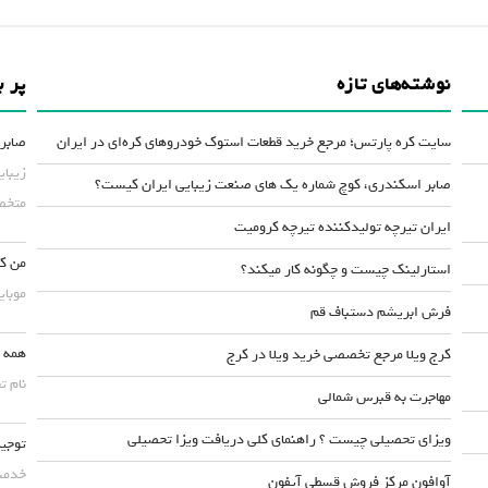
نوشته‌های تازه
پر ب
سایت کره پارتس؛ مرجع خرید قطعات استوک خودروهای کره‌ای در ایران
صابر 
زیبای
صابر اسکندری، کوچ شماره یک های صنعت زیبایی ایران کیست؟
متخصص
ایران تیرچه تولیدکننده تیرچه کرومیت
من کس
استارلینک چیست و چگونه کار میکند؟
موبایلش حداقل ۵۰
فرش ابریشم دستباف قم
همه چ
کرج ویلا مرجع تخصصی خرید ویلا در کرج
نام ت
مهاجرت به قبرس شمالی
ویزای تحصیلی چیست ؟ راهنمای کلی دریافت ویزا تحصیلی
توجیه
خدمت 
آوافون مرکز فروش قسطی آیفون