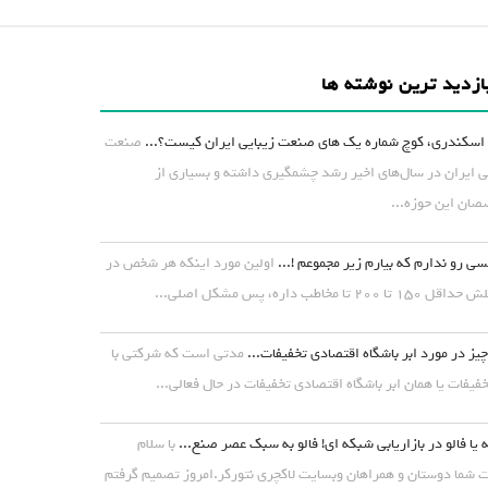
ازدید ترین نوشته ها
اسکندری، کوچ شماره یک های صنعت زیبایی ایران کیست؟...
صنعت
ی ایران در سال‌های اخیر رشد چشمگیری داشته و بسیاری از
ان این حوزه...
ی رو ندارم که بیارم زیر مجموعم !...
اولین مورد اینکه هر شخص در
۱ تا ۲۰۰ تا مخاطب داره، پس مشکل اصلی...
یز در مورد ابر باشگاه اقتصادی تخفیفات...
مدتی است که شرکتی با
خفیفات یا همان ابر باشگاه اقتصادی تخفیفات در حال فعالی...
 یا فالو در بازاریابی شبکه ای! فالو به سبک عصر صنع...
با سلام
شما دوستان و همراهان وبسایت لاکچری نتورکر.امروز تصمیم گرفتم