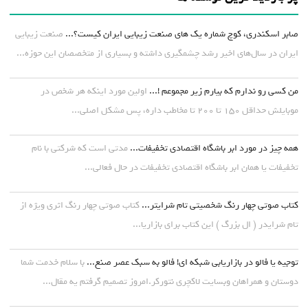
صابر اسکندری، کوچ شماره یک های صنعت زیبایی ایران کیست؟...
صنعت زیبایی
ایران در سال‌های اخیر رشد چشمگیری داشته و بسیاری از متخصصان این حوزه...
من کسی رو ندارم که بیارم زیر مجموعم !...
اولین مورد اینکه هر شخص در
موبایلش حداقل ۱۵۰ تا ۲۰۰ تا مخاطب داره، پس مشکل اصلی...
همه چیز در مورد ابر باشگاه اقتصادی تخفیفات...
مدتی است که شرکتی با نام
تخفیفات یا همان ابر باشگاه اقتصادی تخفیفات در حال فعالی...
کتاب صوتی چهار رنگ شخصیتی تام شرایتر...
کتاب صوتی چهار رنگ اثری ویژه از
تام شرایدر ( ال بزرگ ) این کتاب برای بازاریا...
توجیه یا فالو در بازاریابی شبکه ای! فالو به سبک عصر صنع...
با سلام خدمت شما
دوستان و همراهان وبسایت لاکچری نتورکر.امروز تصمیم گرفتم یه مقال...