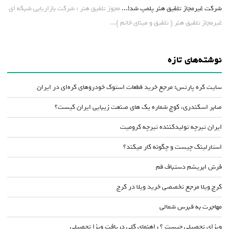
شرکت غیرمجاز تلفیق هنر پلمپ شد!...
مجوز تلفیق هنر : شرکت بازاریابی شبکه ای
غیرمجاز تلفیق هنر ( تلفیق و مینای خاتم )...
نوشته‌های تازه
سایت کره پارتس؛ مرجع خرید قطعات استوک خودروهای کره‌ای در ایران
صابر اسکندری، کوچ شماره یک های صنعت زیبایی ایران کیست؟
ایران تیرچه تولیدکننده تیرچه کرومیت
استارلینک چیست و چگونه کار میکند؟
فرش ابریشم دستباف قم
کرج ویلا مرجع تخصصی خرید ویلا در کرج
مهاجرت به قبرس شمالی
ویزای تحصیلی چیست ؟ راهنمای کلی دریافت ویزا تحصیلی