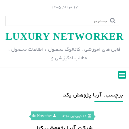
S
17 مرداد, 1405
k
i
p
LUXURY NETWORKER
t
o
فایل های اموزشی ، کاتالوگ محصول ، اطلاعات محصول ،
c
مطالب انگیزشی و . . .
o
n
t
e
n
برچسب: آریا پژوهش یکتا
t
18 فروردین, 1398
the Networker
شرکت آریا پژوهش یکتا