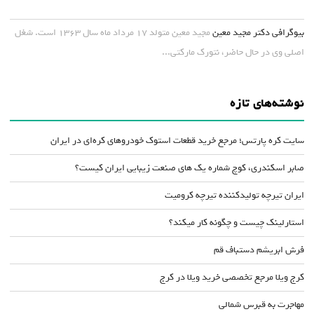
بیوگرافی دکتر مجید معین
مجید معین متولد ۱۷ مرداد ماه سال ۱۳۶۳ است. شغل
اصلی وی در حال حاضر، نتورک مارکتی...
نوشته‌های تازه
سایت کره پارتس؛ مرجع خرید قطعات استوک خودروهای کره‌ای در ایران
صابر اسکندری، کوچ شماره یک های صنعت زیبایی ایران کیست؟
ایران تیرچه تولیدکننده تیرچه کرومیت
استارلینک چیست و چگونه کار میکند؟
فرش ابریشم دستباف قم
کرج ویلا مرجع تخصصی خرید ویلا در کرج
مهاجرت به قبرس شمالی