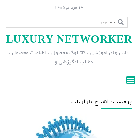
S
15 مرداد, 1405
k
i
p
LUXURY NETWORKER
t
o
فایل های اموزشی ، کاتالوگ محصول ، اطلاعات محصول ،
c
مطالب انگیزشی و . . .
o
n
t
e
n
برچسب: اشباع بازاریاب
t