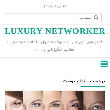
S
15 مرداد, 1405
k
i
p
LUXURY NETWORKER
t
o
فایل های اموزشی ، کاتالوگ محصول ، اطلاعات محصول ،
c
مطالب انگیزشی و . . .
o
n
t
e
n
برچسب: انواع پوست
t