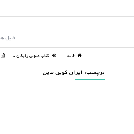
S
k
i
p
فایل ها
t
o
c
خانه
کتاب صوتی رایگان
o
n
برچسب: ایران کوین ماین
t
e
n
t