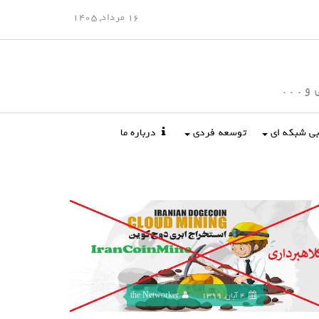
16 مرداد, 1405
 . . .
ابی شبکه ای
توسعه فردی
درباره ما
4 آبان, 1399
the Networker