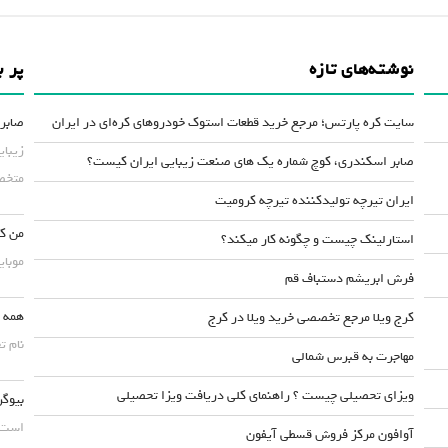
نوشته‌های تازه
پر ب
سایت کره پارتس؛ مرجع خرید قطعات استوک خودروهای کره‌ای در ایران
صابر 
زیبای
صابر اسکندری، کوچ شماره یک های صنعت زیبایی ایران کیست؟
متخصص
ایران تیرچه تولیدکننده تیرچه کرومیت
من کس
استارلینک چیست و چگونه کار میکند؟
موبایلش حداقل ۵۰
فرش ابریشم دستباف قم
همه چ
کرج ویلا مرجع تخصصی خرید ویلا در کرج
نام ت
مهاجرت به قبرس شمالی
ویزای تحصیلی چیست ؟ راهنمای کلی دریافت ویزا تحصیلی
بیوگر
است. 
آوافون مرکز فروش قسطی آیفون