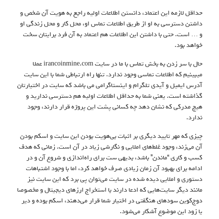
حداقل لازمه این اعتماد، دانستن اطلاعات اولیه راجع به هویت آن شخص و
داشتن دسترسی به او از طریق اطلاعات تماس او، محل کار و محل زندگی او
و … است. حتی با داشتن این اطلاعات هم اعتماد به آن فرد برایتان سخت
خواهد بود.
حال با سر زدن به بخش تماس با ما در سایت irancoinmine.com عملا
میبینیم که اطلاعات تماسی وجود ندارد. تنها راه ارتباطی شما با این سایت
آدرس ایمیل و آیدی تلگرام و اینستاگرامی می باشد که سایت در اختیارتان
گذاشته است. یعنی شما به حداقل اطلاعات اولیه هم دسترسی ندارید و
هیچ مدرکی که نشان دهد چه کسانی پشت این پروژه قرار دارند، وجود
ندارد.
چیزی که مهر تایید دیگری بر اثبات بی‌هویت بودن این سایت و اسکم بودن
آن می‌زند، وجود غلط‌های املایی و نگارشی زیاد در آن است. زمانی که هدف
کسب و کاری “ماندن” باشد، بدیهی ست برای راه‌اندازی و شروع آن و در
ادامه برای بهبود آن زمان زیادی صرف خواهد کرد، اما با وجود اشتباهات
دستوری و املایی دیده شده در سایت می‌توان پی برد که این سایت نیز
مانند دیگر سایت‌هایی که ادعا دارند با استخراج ارزهای دیجیتال و مخصوصا
دوج‌کوین سودهای هنگفتی در اختیار شما قرار می‌دهند، اسکم بوده و دیر
یا زود این موضوع آشکار می‌شود.