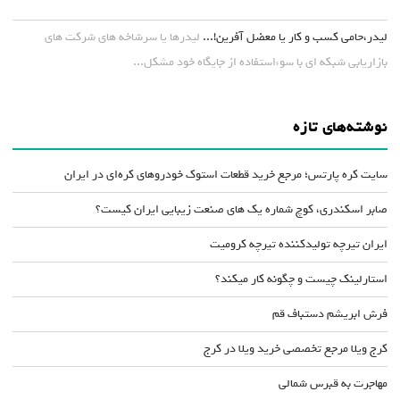
لیدر،حامی کسب و کار یا معضل آفرین!...
لیدرها یا سرشاخه های شرکت های
بازاریابی شبکه ای با سوءاستفاده از جایگاه خود مشکل...
نوشته‌های تازه
سایت کره پارتس؛ مرجع خرید قطعات استوک خودروهای کره‌ای در ایران
صابر اسکندری، کوچ شماره یک های صنعت زیبایی ایران کیست؟
ایران تیرچه تولیدکننده تیرچه کرومیت
استارلینک چیست و چگونه کار میکند؟
فرش ابریشم دستباف قم
کرج ویلا مرجع تخصصی خرید ویلا در کرج
مهاجرت به قبرس شمالی