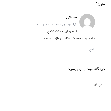
ن
ماین”
و
مصطفی
ش
24 دی, 1399 در 1:04 ب.ظ
ت
کلاهبرداری خخخخخخخخخ
ه
جالب بود واسه جذب مخاطب و بازدید سایت
پاسخ
دیدگاه خود را بنویسید