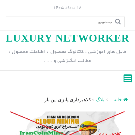
S
18 مرداد, 1405
k
i
p
LUXURY NETWORKER
t
o
فایل های اموزشی ، کاتالوگ محصول ، اطلاعات محصول ،
c
مطالب انگیزشی و . . .
o
n
t
e
n
خانه
>
بلاگ
>
کلاهبرداری پانزی این بار...
t