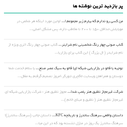
پر بازدید ترین نوشته ها
من کسی رو ندارم که بیارم زیر مجموعم !...
اولین مورد اینکه هر شخص در
موبایلش حداقل ۱۵۰ تا ۲۰۰ تا مخاطب داره، پس مشکل اصلی...
کتاب صوتی چهار رنگ شخصیتی تام شرایتر...
کتاب صوتی چهار رنگ اثری ویژه از
تام شرایدر ( ال بزرگ ) این کتاب برای بازاریا...
توجیه یا فالو در بازاریابی شبکه ای! فالو به سبک عصر صنع...
با سلام خدمت شما
دوستان و همراهان وبسایت لاکچری نتورکر.امروز تصمیم گرفتم یه مقال...
شرکت غیرمجاز تلفیق هنر پلمپ شد!...
مجوز تلفیق هنر : شرکت بازاریابی شبکه ای
غیرمجاز تلفیق هنر ( تلفیق و مینای خاتم )...
داستان واقعی سرهنگ ساندرز و تاریخچه KFC...
داستان جالب (سرهنگ ساندرز)!
سرهنگ ساندرز یک روز در منزل نشسته بود که در این میا...