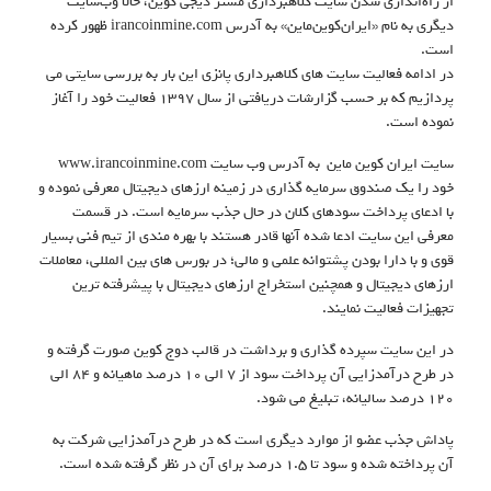
از راه‌اندازی شدن سایت کلاهبرداری مستر دیجی کوین، حالا وب‌سایت
دیگری به نام «ایران‌کوین‌ماین» به آدرس irancoinmine.com ظهور کرده
است.
در ادامه فعالیت سایت های کلاهبرداری پانزی این بار به بررسی سایتی می
پردازیم که بر حسب گزارشات دریافتی از سال ۱۳۹۷ فعالیت خود را آغاز
نموده است.
سایت ایران کوین ماین به آدرس وب سایت www.irancoinmine.com
خود را یک صندوق سرمایه گذاری در زمینه ارزهای دیجیتال معرفی نموده و
با ادعای پرداخت سودهای کلان در حال جذب سرمایه است. در قسمت
معرفی این سایت ادعا شده آنها قادر هستند با بهره مندی از تیم فنی بسیار
قوی و با دارا بودن پشتوانه علمی و مالی؛ در بورس های بین المللی، معاملات
ارزهای دیجیتال و همچنین استخراج ارزهای دیجیتال با پیشرفته ترین
تجهیزات فعالیت نمایند.
در این سایت سپرده گذاری و برداشت در قالب دوج کوین صورت گرفته و
در طرح درآمدزایی آن پرداخت سود از ۷ الی ۱۰ درصد ماهیانه و ۸۴ الی
۱۲۰ درصد سالیانه، تبلیغ می شود.
پاداش جذب عضو از موارد دیگری است که در طرح درآمدزایی شرکت به
آن پرداخته شده و سود تا ۱.۵ درصد برای آن در نظر گرفته شده است.