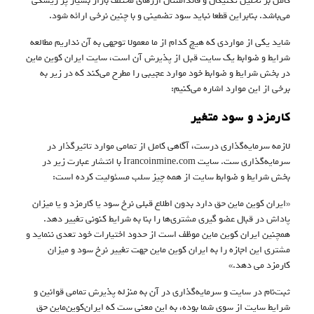
کامل بر تحلیل تکنیکال و فاندامنتال ارزهای مختلف بازار بسیار پر ریسکی
می‌باشد. بنابراین قطعا نباید سود تضمینی و با چنین نرخی ارائه شود.
شاید یکی از مواردی که هیچ کدام از ما معمولا توجهی به آن نداریم مطالعه
شرایط و ضوابط یک سایت قبل از پذیرش آن است، سایت ایران کوین ماین
در بخش شرایط و ضوابط خود موارد عجیبی را مطرح می‌کند که در زیر به
برخی از این موارد اشاره می‌کنیم:
کارمزد و سود متغیر
لازمه سرمایه‌گذاری درست، آگاهی کامل از تمامی موارد تاثیرگذار در
سرمایه‌گذاری ست. سایت Irancoinmine.com با انتشار عبارت زیر در
بخش شرایط و ضوابط سایت از همه چیز سلب مسئولیت کرده است:
«ایران کوین ماین حق دارد بدون اطلاع قبلی نرخ سود یا کارمزد و یا میزان
پاداش در قبال عضو گیری مشتری‌ها را بنا به شرایط کنونی تغییر دهد.
همچنین ایران کوین ماین موظف است از حدود اختیارات خود تعدی ننماید و
مشتری این اجازه را به ایران کوین ماین جهت تغییر نرخ سود و میزان
کارمزد می دهد.»
ثبت‌نام در سایت و سرمایه‌گذاری در آن به منزله پذیرش تمامی قوانین و
شرایط سایت از سوی شما بوده، به این معنی ست که ایران‌کوین‌ماین حق