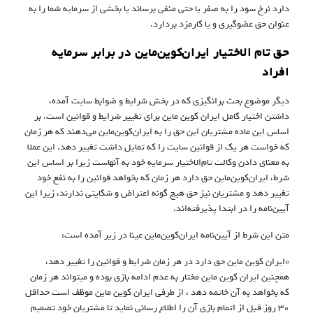
دارد نرخ سود را به صفر یا حتی منفی برساند یا بخشی از سرمایه شما را به
عنوان حق عضو‌گیری و یا کارمزد بردارد.
حق تام الاختیار ایران‌کوین‌ماین در برابر سرمایه
افراد
دیگر موضوع بحث‌ برانگیزی که در بخش شرایط و ضوابط سایت آمده،
داشتن اختیار کامل ایران‌ کوین‌ ماین برای تغییر شرایط و قوانین است. بر
اساس این ماده مشتریان این حق را به ایران‌کوین‌ماین می‌دهند که هر زمان
که خواست هر یک از قوانین سایت را که تمایل داشت تغییر دهد. این عملا
به معنای دادن وکالت تام‌الاختیار سرمایه خود به آنهاست زیرا بر اساس این
شرط، ایران‌کوین‌ماین حق دارد هر زمان که بخواهد قوانین را به نفع خود
تغییر دهد و مشتریان نیز حق هیچ گونه اعتراض و شکایتی ندارند، زیرا این
آیین‌نامه را در ابتدا پذیرفته‌اند.
متن این شرط از آیین‌نامه ایران‌کوین‌ماین عینا در زیر آمده است:
«ایران کوین ماین حق دارد در هر زمان شرایط و قوانین را تغییر دهد،
همچنین ایران کوین ماین مختار به عدم ادامه بازی بوده و میتواند هر زمان
که بخواهد به آن خاتمه دهد ، از طرفی ایران کوین ماین موظف است حداقل
۳۰ روز قبل از اتمام بازی آن را اطلاع رسانی نماید تا مشتریان خود تصمیم