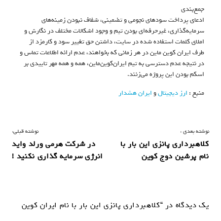
جمع‌بندی
ادعای پرداخت سودهای نجومی و تضمینی، شفاف نبودن زمینه‌های
سرمایه‌گذاری، غیرحرفه‌ای بودن تیم و وجود اشکالات مختلف در نگارش و
املای کلمات استفاده شده در سایت، داشتن حق تغییر سود و کارمزد از
طرف ایران‌ کوین ماین در هر زمانی که بخواهند، عدم ارائه اطلاعات تماس و
در نتیجه عدم دسترسی به تیم ایران‌کوین‌ماین، همه و همه مهر تاییدی بر
اسکم بودن این پروژه می‌زنند.
منبع :
ارز دیجیتال
و
ایران هشدار
ر
نوشته بعدی :
نوشته قبلی:
کلاهبرداری پانزی این بار با
در شرکت هرمی ورلد واید
ا
نام پرشین دوج کوین
انرژی سرمایه گذاری نکنید !
ه
ب
ر
یک دیدگاه در “کلاهبرداری پانزی این بار با نام ایران کوین
ی