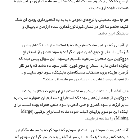
از سپرده گذاری در وب سایت هایی که مدعی سرمایه گذاری در این حوزه
هستند، خودداری نمایند.
هر جا سود تضمینی با نرخ‌های نجومی دیدید به کلاهبرداری بودن آن شک
کنید، مخصوصا اگر در فضای غیرقانون‌گذاری شده ارزهای دیجیتال و
ماینینگ ابری باشد.
از آنجایی که در این سایت مطرح شده با استفاده از دستگاه‌های ماین
فیزیکی، استخراج دوج‌ کوین صورت گرفته و سود حاصل از استخراج
دوج‌کوین بین صاحبان سرمایه تقسیم می‌شود، این سوال پیش میاد که
چگونه امکان دارد استخراج دوج کوین انقدر سود‌ ده باشد که با در نظر
گرفتن هزینه برق، مشکلات دستگاه‌های ماینینگ، سود خود سایت و ..
بازهم چنین سودهایی برای صاحبان سرمایه باقی بماند؟
حال آنکه افراد متخصص در زمینه استخراج ارزهای دیجیتال می‌دانند
دوج‌کوین از جمله ارزهایی بوده که استخراج مستقیم آن همواره نسبت به
سایر ارزها با سود کمتری و حتی گاهی با سود منفی همراه بوده است. برای
اینکه این موضوع برایتان اثبات شود، مقاله استخراج ترکیبی (Merge
Mining) را مطالعه فرمایید.
آیا منطقی ست سود این سایت از سودی که تعهد کرده به سرمایه‌گذاران
می‌دهد کمتر باشد؟ با یک حساب سر انگشتی و با در نظر گرفتن سودی که