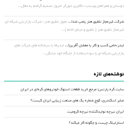
دوستان و همراهان وبسایت لاکچری نتورکر.امروز تصمیم گرفتم یه مقال...
شرکت غیرمجاز تلفیق هنر پلمپ شد!...
مجوز تلفیق هنر : شرکت بازاریابی شبکه ای
غیرمجاز تلفیق هنر ( تلفیق و مینای خاتم )...
لیدر،حامی کسب و کار یا معضل آفرین!...
لیدرها یا سرشاخه های شرکت های
بازاریابی شبکه ای با سوءاستفاده از جایگاه خود مشکل...
نوشته‌های تازه
سایت کره پارتس؛ مرجع خرید قطعات استوک خودروهای کره‌ای در ایران
صابر اسکندری، کوچ شماره یک های صنعت زیبایی ایران کیست؟
ایران تیرچه تولیدکننده تیرچه کرومیت
استارلینک چیست و چگونه کار میکند؟