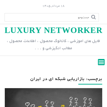
S
18 مرداد, 1405
k
i
p
LUXURY NETWORKER
t
o
فایل های اموزشی ، کاتالوگ محصول ، اطلاعات محصول ،
c
مطالب انگیزشی و . . .
o
n
t
e
n
برچسب: بازاریابی شبکه ای در ایران
t