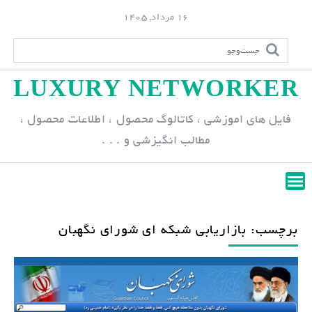
S
16 مرداد, 1405
k
i
p
LUXURY NETWORKER
t
o
فایل های اموزشی ، کاتالوگ محصول ، اطلاعات محصول ،
c
مطالب انگیزشی و . . .
o
n
t
e
n
برچسب: بازاریابی شبکه ای شورای نگهبان
t