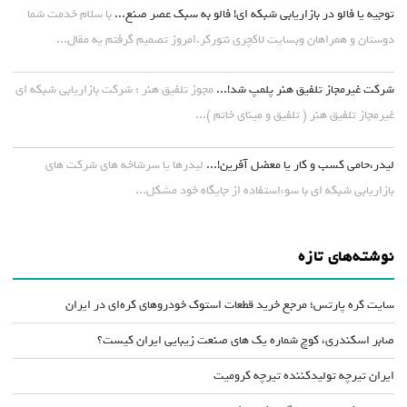
توجیه یا فالو در بازاریابی شبکه ای! فالو به سبک عصر صنع...
با سلام خدمت شما
دوستان و همراهان وبسایت لاکچری نتورکر.امروز تصمیم گرفتم یه مقال...
شرکت غیرمجاز تلفیق هنر پلمپ شد!...
مجوز تلفیق هنر : شرکت بازاریابی شبکه ای
غیرمجاز تلفیق هنر ( تلفیق و مینای خاتم )...
لیدر،حامی کسب و کار یا معضل آفرین!...
لیدرها یا سرشاخه های شرکت های
بازاریابی شبکه ای با سوءاستفاده از جایگاه خود مشکل...
نوشته‌های تازه
سایت کره پارتس؛ مرجع خرید قطعات استوک خودروهای کره‌ای در ایران
صابر اسکندری، کوچ شماره یک های صنعت زیبایی ایران کیست؟
ایران تیرچه تولیدکننده تیرچه کرومیت