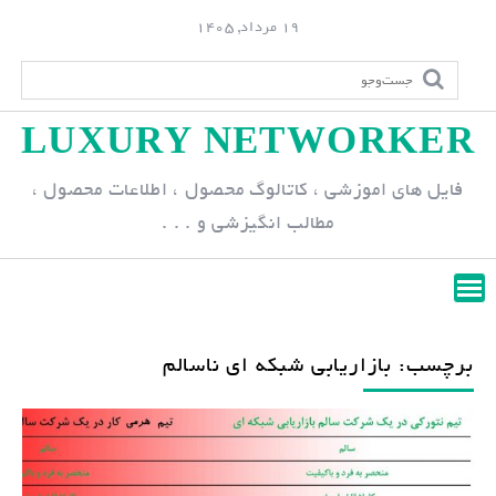
S
19 مرداد, 1405
k
i
p
LUXURY NETWORKER
t
o
فایل های اموزشی ، کاتالوگ محصول ، اطلاعات محصول ،
c
مطالب انگیزشی و . . .
o
n
t
e
n
برچسب: بازاریابی شبکه ای ناسالم
t