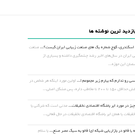
ازدید ترین نوشته ها
اسکندری، کوچ شماره یک های صنعت زیبایی ایران کیست؟...
صنعت
ی ایران در سال‌های اخیر رشد چشمگیری داشته و بسیاری از
ان این حوزه...
ی رو ندارم که بیارم زیر مجموعم !...
اولین مورد اینکه هر شخص در
۱ تا ۲۰۰ تا مخاطب داره، پس مشکل اصلی...
یز در مورد ابر باشگاه اقتصادی تخفیفات...
مدتی است که شرکتی با
خفیفات یا همان ابر باشگاه اقتصادی تخفیفات در حال فعالی...
 یا فالو در بازاریابی شبکه ای! فالو به سبک عصر صنع...
با سلام