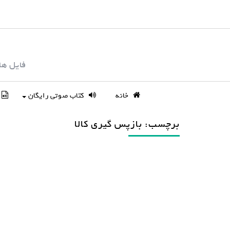
S
k
i
p
فایل ها
t
o
c
خانه
کتاب صوتی رایگان
o
n
برچسب: بازپس گیری کالا
t
e
n
t