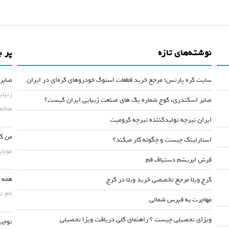
نوشته‌های تازه
پر ب
سایت کره پارتس؛ مرجع خرید قطعات استوک خودروهای کره‌ای در ایران
صابر 
زیبای
صابر اسکندری، کوچ شماره یک های صنعت زیبایی ایران کیست؟
متخصص
ایران تیرچه تولیدکننده تیرچه کرومیت
من کس
استارلینک چیست و چگونه کار میکند؟
موبایلش حداقل ۵۰
فرش ابریشم دستباف قم
همه چ
کرج ویلا مرجع تخصصی خرید ویلا در کرج
نام ت
مهاجرت به قبرس شمالی
ویزای تحصیلی چیست ؟ راهنمای کلی دریافت ویزا تحصیلی
توجیه