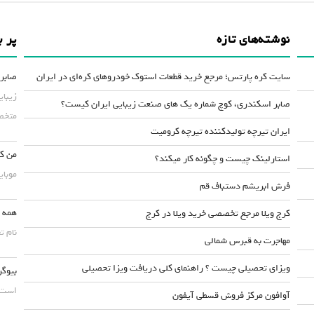
نوشته‌های تازه
پر ب
سایت کره پارتس؛ مرجع خرید قطعات استوک خودروهای کره‌ای در ایران
صابر 
زیبای
صابر اسکندری، کوچ شماره یک های صنعت زیبایی ایران کیست؟
متخصص
ایران تیرچه تولیدکننده تیرچه کرومیت
من کس
استارلینک چیست و چگونه کار میکند؟
موبایلش حداقل ۵۰
فرش ابریشم دستباف قم
همه چ
کرج ویلا مرجع تخصصی خرید ویلا در کرج
نام ت
مهاجرت به قبرس شمالی
ویزای تحصیلی چیست ؟ راهنمای کلی دریافت ویزا تحصیلی
بیوگر
است. 
آوافون مرکز فروش قسطی آیفون