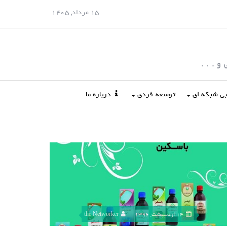
15 مرداد, 1405
 . . .
ابی شبکه ای
توسعه فردی
درباره ما
14 اردیبهشت, 1396
the Networker