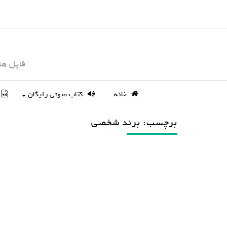
S
k
i
p
فایل ها
t
o
c
خانه
کتاب صوتی رایگان
o
n
برچسب: برند شخصی
t
e
n
t