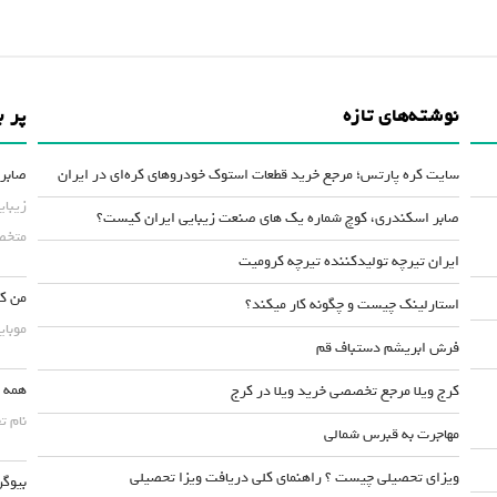
نوشته‌های تازه
پر ب
سایت کره پارتس؛ مرجع خرید قطعات استوک خودروهای کره‌ای در ایران
صابر 
زیبای
صابر اسکندری، کوچ شماره یک های صنعت زیبایی ایران کیست؟
متخصص
ایران تیرچه تولیدکننده تیرچه کرومیت
من کس
استارلینک چیست و چگونه کار میکند؟
موبایلش حداقل ۵۰
فرش ابریشم دستباف قم
همه چ
کرج ویلا مرجع تخصصی خرید ویلا در کرج
نام ت
مهاجرت به قبرس شمالی
ویزای تحصیلی چیست ؟ راهنمای کلی دریافت ویزا تحصیلی
بیوگر