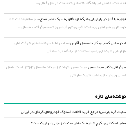
تخفیفات یا همان ابر باشگاه اقتصادی تخفیفات در حال فعالی...
توجیه یا فالو در بازاریابی شبکه ای! فالو به سبک عصر صنع...
با سلام خدمت شما
دوستان و همراهان وبسایت لاکچری نتورکر.امروز تصمیم گرفتم یه مقال...
لیدر،حامی کسب و کار یا معضل آفرین!...
لیدرها یا سرشاخه های شرکت های
بازاریابی شبکه ای با سوءاستفاده از جایگاه خود مشکل...
بیوگرافی دکتر مجید معین
مجید معین متولد ۱۷ مرداد ماه سال ۱۳۶۳ است. شغل
اصلی وی در حال حاضر، نتورک مارکتی...
نوشته‌های تازه
سایت کره پارتس؛ مرجع خرید قطعات استوک خودروهای کره‌ای در ایران
صابر اسکندری، کوچ شماره یک های صنعت زیبایی ایران کیست؟