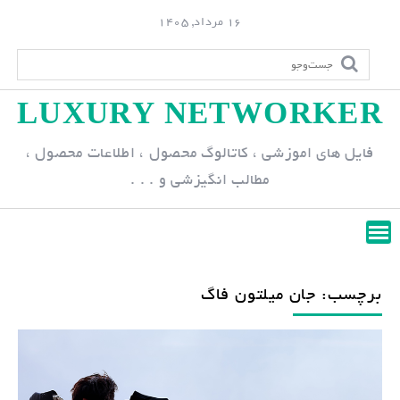
S
16 مرداد, 1405
k
i
p
LUXURY NETWORKER
t
o
فایل های اموزشی ، کاتالوگ محصول ، اطلاعات محصول ،
c
مطالب انگیزشی و . . .
o
n
t
e
n
برچسب: جان میلتون فاگ
t