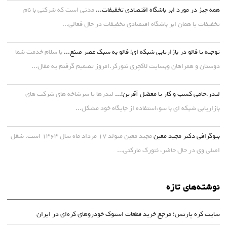
همه چیز در مورد ابر باشگاه اقتصادی تخفیفات...
مدتی است که شرکتی با نام
تخفیفات یا همان ابر باشگاه اقتصادی تخفیفات در حال فعالی...
توجیه یا فالو در بازاریابی شبکه ای! فالو به سبک عصر صنع...
با سلام خدمت شما
دوستان و همراهان وبسایت لاکچری نتورکر.امروز تصمیم گرفتم یه مقال...
لیدر،حامی کسب و کار یا معضل آفرین!...
لیدرها یا سرشاخه های شرکت های
بازاریابی شبکه ای با سوءاستفاده از جایگاه خود مشکل...
بیوگرافی دکتر مجید معین
مجید معین متولد ۱۷ مرداد ماه سال ۱۳۶۳ است. شغل
اصلی وی در حال حاضر، نتورک مارکتی...
نوشته‌های تازه
سایت کره پارتس؛ مرجع خرید قطعات استوک خودروهای کره‌ای در ایران