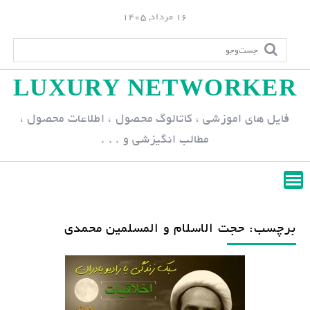
S
16 مرداد, 1405
k
i
p
LUXURY NETWORKER
t
o
فایل های اموزشی ، کاتالوگ محصول ، اطلاعات محصول ،
c
مطالب انگیزشی و . . .
o
n
t
e
n
برچسب: حجت الاسلام و المسلمین محمدی
t