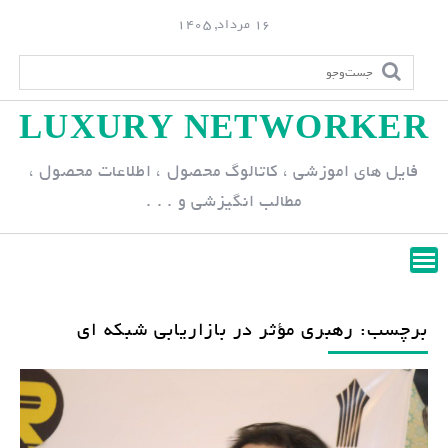
S
16 مرداد, 1405
k
i
p
LUXURY NETWORKER
t
o
فایل های اموزشی ، کاتالوگ محصول ، اطلاعات محصول ،
c
مطالب انگیزشی و . . .
o
n
t
e
n
برچسب: رهبرى مؤثر در بازاريابى شبكه اى
t