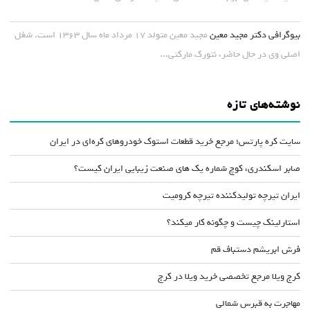
بیوگرافی دکتر مجید معین
مجید معین متولد ۱۷ مرداد ماه سال ۱۳۶۳ است. شغل
اصلی وی در حال حاضر، نتورک مارکتی...
نوشته‌های تازه
سایت کره پارتس؛ مرجع خرید قطعات استوک خودروهای کره‌ای در ایران
صابر اسکندری، کوچ شماره یک های صنعت زیبایی ایران کیست؟
ایران تیرچه تولیدکننده تیرچه کرومیت
استارلینک چیست و چگونه کار میکند؟
فرش ابریشم دستباف قم
کرج ویلا مرجع تخصصی خرید ویلا در کرج
مهاجرت به قبرس شمالی