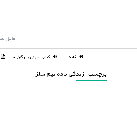
S
k
i
p
فایل ها
t
o
c
خانه
کتاب صوتی رایگان
o
n
برچسب: زندگی نامه تیم سلز
t
e
n
t