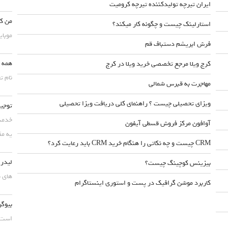
ایران تیرچه تولیدکننده تیرچه کرومیت
من کس
استارلینک چیست و چگونه کار میکند؟
موبایلش حداقل ۵۰
فرش ابریشم دستباف قم
همه چ
کرج ویلا مرجع تخصصی خرید ویلا در کرج
نام ت
مهاجرت به قبرس شمالی
ویزای تحصیلی چیست ؟ راهنمای کلی دریافت ویزا تحصیلی
توجیه
خدمت 
آوافون مرکز فروش قسطی آیفون
یه مق
CRM چیست و چه نکاتی را هنگام خرید CRM باید رعایت کرد؟
لیدر،
بیزینس کوچینگ چیست؟
های ب
کاربرد موشن گرافیک در پست و استوری اینستاگرام
بیوگر
است. 