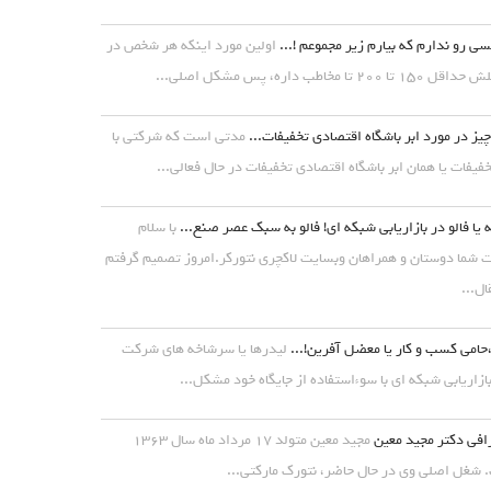
ی رو ندارم که بیارم زیر مجموعم !...
اولین مورد اینکه هر شخص در
۱ تا ۲۰۰ تا مخاطب داره، پس مشکل اصلی...
یز در مورد ابر باشگاه اقتصادی تخفیفات...
مدتی است که شرکتی با
خفیفات یا همان ابر باشگاه اقتصادی تخفیفات در حال فعالی...
 یا فالو در بازاریابی شبکه ای! فالو به سبک عصر صنع...
با سلام
شما دوستان و همراهان وبسایت لاکچری نتورکر.امروز تصمیم گرفتم
ال...
حامی کسب و کار یا معضل آفرین!...
لیدرها یا سرشاخه های شرکت
ازاریابی شبکه ای با سوءاستفاده از جایگاه خود مشکل...
افی دکتر مجید معین
مجید معین متولد ۱۷ مرداد ماه سال ۱۳۶۳
شغل اصلی وی در حال حاضر، نتورک مارکتی...