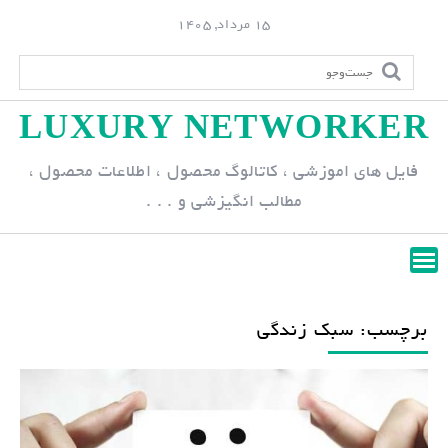
S
15 مرداد, 1405
k
i
p
LUXURY NETWORKER
t
o
فایل های اموزشی ، کاتالوگ محصول ، اطلاعات محصول ،
c
مطالب انگیزشی و . . .
o
n
t
e
n
برچسب: سبک زندگی
t