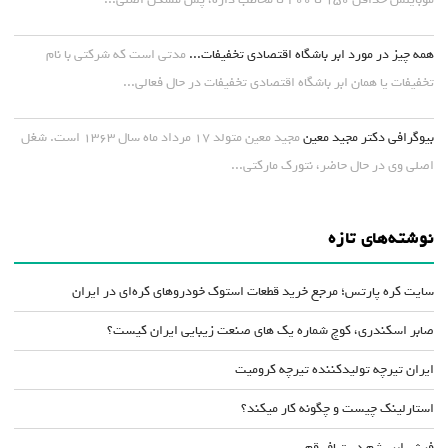
همه چیز در مورد ابر باشگاه اقتصادی تخفیفات...
مدتی است که شرکتی با نام
تخفیفات یا همان ابر باشگاه اقتصادی تخفیفات در حال فعالی...
بیوگرافی دکتر مجید معین
مجید معین متولد ۱۷ مرداد ماه سال ۱۳۶۳ است. شغل
اصلی وی در حال حاضر، نتورک مارکتی...
نوشته‌های تازه
سایت کره پارتس؛ مرجع خرید قطعات استوک خودروهای کره‌ای در ایران
صابر اسکندری، کوچ شماره یک های صنعت زیبایی ایران کیست؟
ایران تیرچه تولیدکننده تیرچه کرومیت
استارلینک چیست و چگونه کار میکند؟
فرش ابریشم دستباف قم