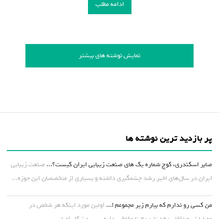
ادامه مطلب
نمایش نوشته های بیشتر
پر بازدید ترین نوشته ها
صابر اسکندری، کوچ شماره یک های صنعت زیبایی ایران کیست؟...
صنعت زیبایی
ایران در سال‌های اخیر رشد چشمگیری داشته و بسیاری از متخصصان این حوزه...
من کسی رو ندارم که بیارم زیر مجموعم !...
اولین مورد اینکه هر شخص در
موبایلش حداقل ۱۵۰ تا ۲۰۰ تا مخاطب داره، پس مشکل اصلی...