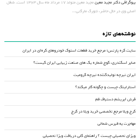
بیوگرافی دکتر مجید معین
مجید معین متولد ۱۷ مرداد ماه سال ۱۳۶۳ است. شغل
اصلی وی در حال حاضر، نتورک مارکتی...
نوشته‌های تازه
سایت کره پارتس؛ مرجع خرید قطعات استوک خودروهای کره‌ای در ایران
صابر اسکندری، کوچ شماره یک های صنعت زیبایی ایران کیست؟
ایران تیرچه تولیدکننده تیرچه کرومیت
استارلینک چیست و چگونه کار میکند؟
فرش ابریشم دستباف قم
کرج ویلا مرجع تخصصی خرید ویلا در کرج
مهاجرت به قبرس شمالی
ویزای تحصیلی چیست ؟ راهنمای کلی دریافت ویزا تحصیلی