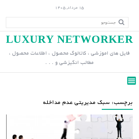
S
15 مرداد, 1405
k
i
p
LUXURY NETWORKER
t
o
فایل های اموزشی ، کاتالوگ محصول ، اطلاعات محصول ،
c
مطالب انگیزشی و . . .
o
n
t
e
n
برچسب: سبک مدیریتی عدم مداخله
t