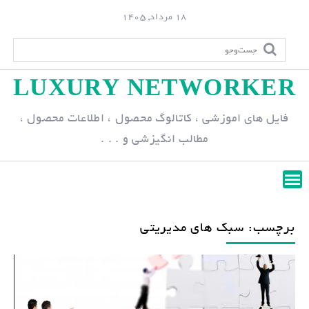
S
18 مرداد, 1405
k
i
p
LUXURY NETWORKER
t
o
فایل های اموزشی ، کاتالوگ محصول ، اطلاعات محصول ،
c
مطالب انگیزشی و . . .
o
n
t
e
n
برچسب: سبک های مدیریتی
t