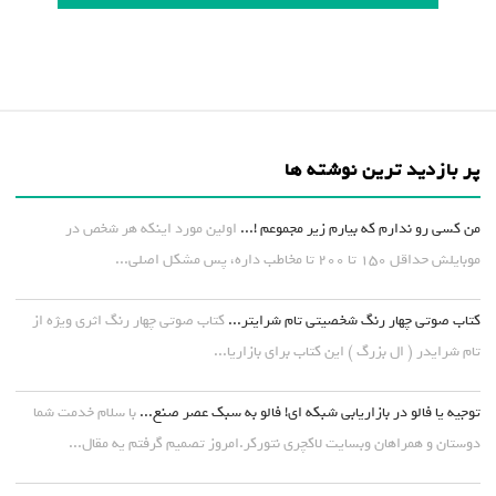
پر بازدید ترین نوشته ها
من کسی رو ندارم که بیارم زیر مجموعم !...
اولین مورد اینکه هر شخص در
موبایلش حداقل ۱۵۰ تا ۲۰۰ تا مخاطب داره، پس مشکل اصلی...
کتاب صوتی چهار رنگ شخصیتی تام شرایتر...
کتاب صوتی چهار رنگ اثری ویژه از
تام شرایدر ( ال بزرگ ) این کتاب برای بازاریا...
توجیه یا فالو در بازاریابی شبکه ای! فالو به سبک عصر صنع...
با سلام خدمت شما
دوستان و همراهان وبسایت لاکچری نتورکر.امروز تصمیم گرفتم یه مقال...