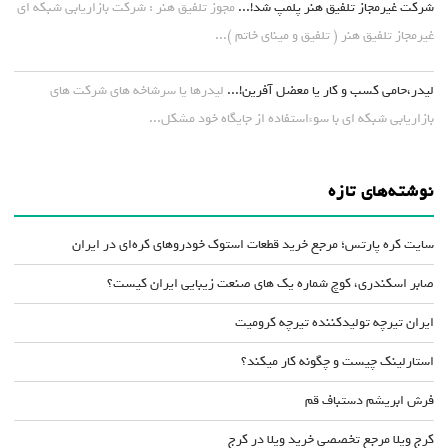
شرکت غیرمجاز تلفیق هنر پلمپ شد!...
مجوز تلفیق هنر : شرکت بازاریابی شبکه ای
غیرمجاز تلفیق هنر ( تلفیق و مینای خاتم )...
لیدر،حامی کسب و کار یا معضل آفرین!...
لیدرها یا سرشاخه های شرکت های
بازاریابی شبکه ای با سوءاستفاده از جایگاه خود مشکل...
نوشته‌های تازه
سایت کره پارتس؛ مرجع خرید قطعات استوک خودروهای کره‌ای در ایران
صابر اسکندری، کوچ شماره یک های صنعت زیبایی ایران کیست؟
ایران تیرچه تولیدکننده تیرچه کرومیت
استارلینک چیست و چگونه کار میکند؟
فرش ابریشم دستباف قم
کرج ویلا مرجع تخصصی خرید ویلا در کرج