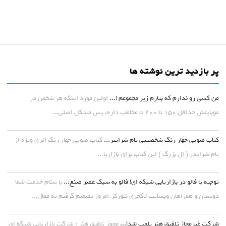
پر بازدید ترین نوشته ها
من کسی رو ندارم که بیارم زیر مجموعم !...
اولین مورد اینکه هر شخص در
موبایلش حداقل ۱۵۰ تا ۲۰۰ تا مخاطب داره، پس مشکل اصلی...
کتاب صوتی چهار رنگ شخصیتی تام شرایتر...
کتاب صوتی چهار رنگ اثری ویژه از
تام شرایدر ( ال بزرگ ) این کتاب برای بازاریا...
توجیه یا فالو در بازاریابی شبکه ای! فالو به سبک عصر صنع...
با سلام خدمت شما
دوستان و همراهان وبسایت لاکچری نتورکر.امروز تصمیم گرفتم یه مقال...
شرکت غیرمجاز تلفیق هنر پلمپ شد!...
مجوز تلفیق هنر : شرکت بازاریابی شبکه ای