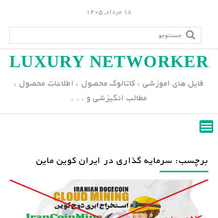
S
18 مرداد, 1405
k
i
p
LUXURY NETWORKER
t
o
فایل های اموزشی ، کاتالوگ محصول ، اطلاعات محصول ،
c
مطالب انگیزشی و . . .
o
n
t
e
n
برچسب: سرمایه گذاری در ایران کوین ماین
t