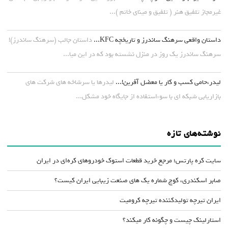
غیرمجاز تلفیق هنر ( تلفیق و مینای خاتم )...
داستان واقعی سرهنگ ساندرز و تاریخچه KFC...
داستان جالب (سرهنگ ساندرز)!
سرهنگ ساندرز یک روز در منزل نشسته بود که در این میا...
لیدر،حامی کسب و کار یا معضل آفرین!...
لیدرها یا سرشاخه های شرکت های
بازاریابی شبکه ای با سوءاستفاده از جایگاه خود مشکل...
نوشته‌های تازه
سایت کره پارتس؛ مرجع خرید قطعات استوک خودروهای کره‌ای در ایران
صابر اسکندری، کوچ شماره یک های صنعت زیبایی ایران کیست؟
ایران تیرچه تولیدکننده تیرچه کرومیت
استارلینک چیست و چگونه کار میکند؟