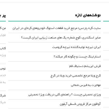
نوشته‌های تازه
پر ب
سایت کره پارتس؛ مرجع خرید قطعات استوک خودروهای کره‌ای در ایران
من کس
موبایلش حداقل ۵۰
صابر اسکندری، کوچ شماره یک های صنعت زیبایی ایران کیست؟
ایران تیرچه تولیدکننده تیرچه کرومیت
کتاب 
ویژه 
استارلینک چیست و چگونه کار میکند؟
فرش ابریشم دستباف قم
توجیه
خدمت 
کرج ویلا مرجع تخصصی خرید ویلا در کرج
یه مق
مهاجرت به قبرس شمالی
ویزای تحصیلی چیست ؟ راهنمای کلی دریافت ویزا تحصیلی
شرکت 
شبکه 
آوافون مرکز فروش قسطی آیفون