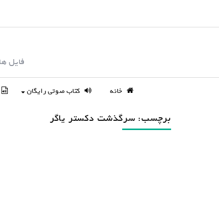
S
k
i
p
فایل ها
t
o
c
خانه
کتاب صوتی رایگان
o
n
برچسب: سرگذشت دکستر یاگر
t
e
n
t