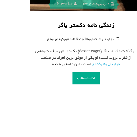
8 اردیبهشت, 1397
the Networker
زندگی نامه دکستر یاگر
,
,
بازاریابی شبکه ای
بلاگ
زندگینامه نتورکرهای موفق
سرگذشت دکستر یاگر (dexter yager) یک داستان موفقیت واقعی
از فقر تا ثروت است؛ او یکی از موفق ترین افراد در صنعت
بازاریابی شبکه ای
است . این داستان هدیه
ادامه مطلب