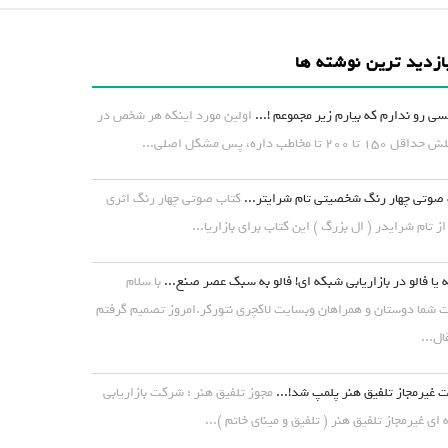
ازدید ترین نوشته ها
ی رو ندارم که بیارم زیر مجموعم !...
اولین مورد اینکه هر شخص در
۱ تا ۲۰۰ تا مخاطب داره، پس مشکل اصلی...
صوتی چهار رنگ شخصیتی تام شرایتر...
کتاب صوتی چهار رنگ اثری
از تام شرایدر ( ال بزرگ ) این کتاب برای بازاریا...
 یا فالو در بازاریابی شبکه ای! فالو به سبک عصر صنع...
با سلام
شما دوستان و همراهان وبسایت لاکچری نتورکر.امروز تصمیم گرفتم
ال...
غیرمجاز تلفیق هنر پلمپ شد!...
مجوز تلفیق هنر : شرکت بازاریابی
ای غیرمجاز تلفیق هنر ( تلفیق و مینای خاتم )...