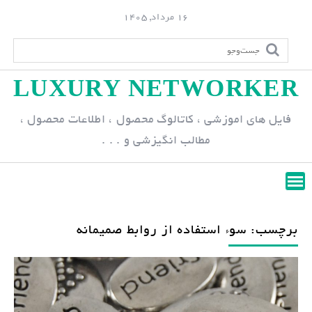
S
16 مرداد, 1405
k
i
p
LUXURY NETWORKER
t
o
فایل های اموزشی ، کاتالوگ محصول ، اطلاعات محصول ،
c
مطالب انگیزشی و . . .
o
n
t
e
n
برچسب: سوء استفاده از روابط صمیمانه
t