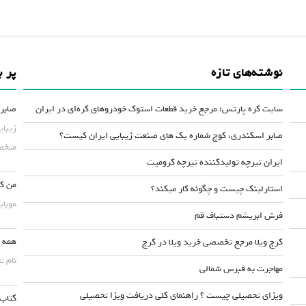
نوشته‌های تازه
پر ب
سایت کره پارتس؛ مرجع خرید قطعات استوک خودروهای کره‌ای در ایران
صابر 
زیبای
صابر اسکندری، کوچ شماره یک های صنعت زیبایی ایران کیست؟
متخصص
ایران تیرچه تولیدکننده تیرچه کرومیت
من کس
استارلینک چیست و چگونه کار میکند؟
موبایلش حداقل ۵۰
فرش ابریشم دستباف قم
همه چ
کرج ویلا مرجع تخصصی خرید ویلا در کرج
نام ت
مهاجرت به قبرس شمالی
ویزای تحصیلی چیست ؟ راهنمای کلی دریافت ویزا تحصیلی
کتاب 