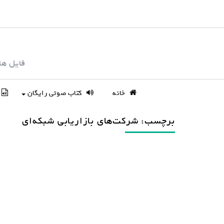
S
k
i
p
فایل ها
t
o
c
خانه
کتاب صوتی رایگان
o
n
برچسب: شرکت‌های بازاریابی شبکه‌ای
t
e
n
t