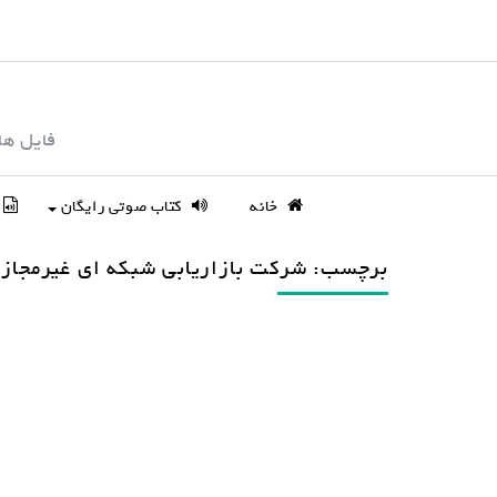
S
k
i
p
فایل ها
t
o
c
خانه
کتاب صوتی رایگان
o
n
برچسب: شرکت بازاریابی شبکه ای غیرمجاز
t
e
n
t