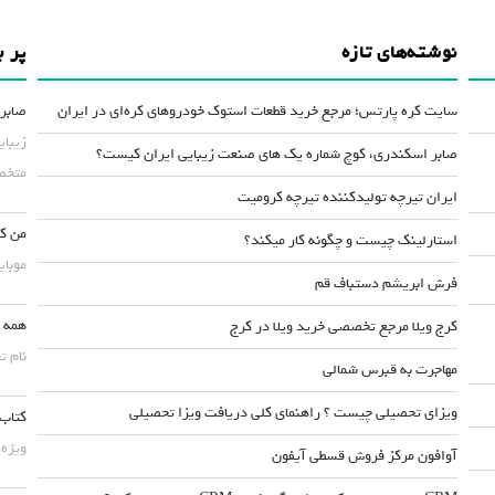
نوشته‌های تازه
پر ب
سایت کره پارتس؛ مرجع خرید قطعات استوک خودروهای کره‌ای در ایران
صابر 
زیبای
صابر اسکندری، کوچ شماره یک های صنعت زیبایی ایران کیست؟
متخصص
ایران تیرچه تولیدکننده تیرچه کرومیت
من کس
استارلینک چیست و چگونه کار میکند؟
موبایلش حداقل ۵۰
فرش ابریشم دستباف قم
همه چ
کرج ویلا مرجع تخصصی خرید ویلا در کرج
نام ت
مهاجرت به قبرس شمالی
ویزای تحصیلی چیست ؟ راهنمای کلی دریافت ویزا تحصیلی
کتاب 
ویژه 
آوافون مرکز فروش قسطی آیفون