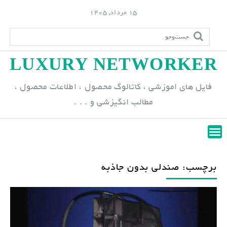
S
15 مرداد, 1405
k
i
p
LUXURY NETWORKER
t
o
فایل های اموزشی ، کاتالوگ محصول ، اطلاعات محصول ،
c
مطالب انگیزشی و . . .
o
n
t
e
n
برچسب: صندلی بدون جاذبه
t