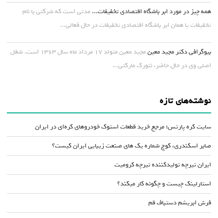
همه چیز در مورد ابر باشگاه اقتصادی تخفیفات...
مدتی است که شرکتی با نام
تخفیفات یا همان ابر باشگاه اقتصادی تخفیفات در حال فعالی...
بیوگرافی دکتر مجید معین
مجید معین متولد ۱۷ مرداد ماه سال ۱۳۶۳ است. شغل
اصلی وی در حال حاضر، نتورک مارکتی...
نوشته‌های تازه
سایت کره پارتس؛ مرجع خرید قطعات استوک خودروهای کره‌ای در ایران
صابر اسکندری، کوچ شماره یک های صنعت زیبایی ایران کیست؟
ایران تیرچه تولیدکننده تیرچه کرومیت
استارلینک چیست و چگونه کار میکند؟
فرش ابریشم دستباف قم