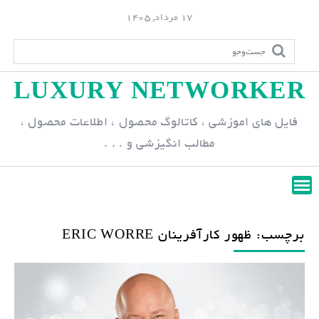
S
17 مرداد, 1405
k
i
p
LUXURY NETWORKER
t
o
فایل های اموزشی ، کاتالوگ محصول ، اطلاعات محصول ،
c
مطالب انگیزشی و . . .
o
n
t
e
n
برچسب: ظهور کارآفرینان ERIC WORRE
t