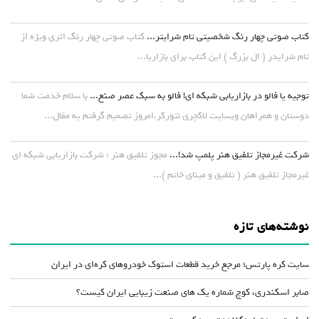
کتاب صوتی چهار رنگ شخصیتی تام شرایتر...
کتاب صوتی چهار رنگ اثری ویژه از
تام شرایدر ( ال بزرگ ) این کتاب برای بازاریا...
توجیه یا فالو در بازاریابی شبکه ای! فالو به سبک عصر صنع...
با سلام خدمت شما
دوستان و همراهان وبسایت لاکچری نتورکر.امروز تصمیم گرفتم یه مقال...
شرکت غیرمجاز تلفیق هنر پلمپ شد!...
مجوز تلفیق هنر : شرکت بازاریابی شبکه ای
غیرمجاز تلفیق هنر ( تلفیق و مینای خاتم )...
نوشته‌های تازه
سایت کره پارتس؛ مرجع خرید قطعات استوک خودروهای کره‌ای در ایران
صابر اسکندری، کوچ شماره یک های صنعت زیبایی ایران کیست؟