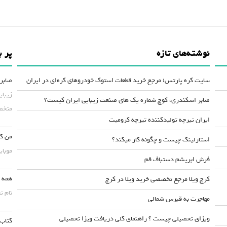
نوشته‌های تازه
پر ب
سایت کره پارتس؛ مرجع خرید قطعات استوک خودروهای کره‌ای در ایران
صابر 
زیبای
صابر اسکندری، کوچ شماره یک های صنعت زیبایی ایران کیست؟
متخصص
ایران تیرچه تولیدکننده تیرچه کرومیت
من کس
استارلینک چیست و چگونه کار میکند؟
موبایلش حداقل ۵۰
فرش ابریشم دستباف قم
همه چ
کرج ویلا مرجع تخصصی خرید ویلا در کرج
نام ت
مهاجرت به قبرس شمالی
ویزای تحصیلی چیست ؟ راهنمای کلی دریافت ویزا تحصیلی
کتاب 