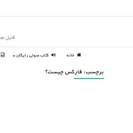
S
k
i
p
فایل ها
t
o
c
خانه
کتاب صوتی رایگان
o
n
برچسب: فارکس چیست؟
t
e
n
t