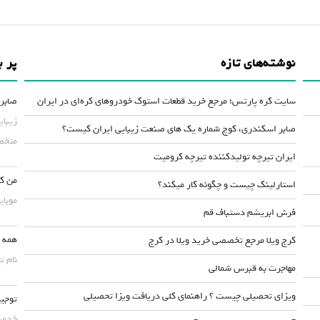
نوشته‌های تازه
پر ب
سایت کره پارتس؛ مرجع خرید قطعات استوک خودروهای کره‌ای در ایران
صابر 
زیبای
صابر اسکندری، کوچ شماره یک های صنعت زیبایی ایران کیست؟
متخصص
ایران تیرچه تولیدکننده تیرچه کرومیت
من کس
استارلینک چیست و چگونه کار میکند؟
موبایلش حداقل ۵۰
فرش ابریشم دستباف قم
همه چ
کرج ویلا مرجع تخصصی خرید ویلا در کرج
نام ت
مهاجرت به قبرس شمالی
ویزای تحصیلی چیست ؟ راهنمای کلی دریافت ویزا تحصیلی
توجیه
خدمت 