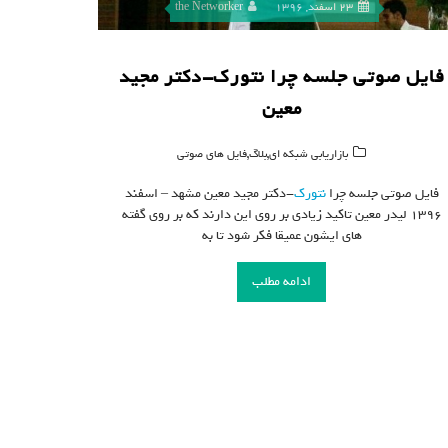
23 اسفند, 1396
the Networker
فایل صوتی جلسه چرا نتورک-دکتر مجید
معین
,
,
بازاریابی شبکه ای
بلاگ
فایل های صوتی
فایل صوتی جلسه چرا
نتورک
-دکتر مجید معین مشهد – اسفند
۱۳۹۶ لیدر معین تاکید زیادی بر روی این دارند که بر روی گفته
های ایشون عمیقا فکر شود تا به
ادامه مطلب