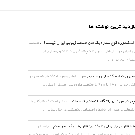
ازدید ترین نوشته ها
اسکندری، کوچ شماره یک های صنعت زیبایی ایران کیست؟...
صنعت
ی ایران در سال‌های اخیر رشد چشمگیری داشته و بسیاری از
ان این حوزه...
ی رو ندارم که بیارم زیر مجموعم !...
اولین مورد اینکه هر شخص در
۱ تا ۲۰۰ تا مخاطب داره، پس مشکل اصلی...
یز در مورد ابر باشگاه اقتصادی تخفیفات...
مدتی است که شرکتی با
خفیفات یا همان ابر باشگاه اقتصادی تخفیفات در حال فعالی...
 یا فالو در بازاریابی شبکه ای! فالو به سبک عصر صنع...
با سلام
شما دوستان و همراهان وبسایت لاکچری نتورکر.امروز تصمیم گرفتم