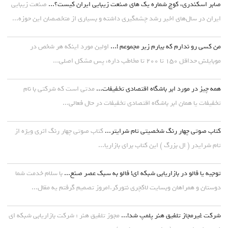
صابر اسکندری، کوچ شماره یک های صنعت زیبایی ایران کیست؟...
صنعت زیبایی
ایران در سال‌های اخیر رشد چشمگیری داشته و بسیاری از متخصصان این حوزه...
من کسی رو ندارم که بیارم زیر مجموعم !...
اولین مورد اینکه هر شخص در
موبایلش حداقل ۱۵۰ تا ۲۰۰ تا مخاطب داره، پس مشکل اصلی...
همه چیز در مورد ابر باشگاه اقتصادی تخفیفات...
مدتی است که شرکتی با نام
تخفیفات یا همان ابر باشگاه اقتصادی تخفیفات در حال فعالی...
کتاب صوتی چهار رنگ شخصیتی تام شرایتر...
کتاب صوتی چهار رنگ اثری ویژه از
تام شرایدر ( ال بزرگ ) این کتاب برای بازاریا...
توجیه یا فالو در بازاریابی شبکه ای! فالو به سبک عصر صنع...
با سلام خدمت شما
دوستان و همراهان وبسایت لاکچری نتورکر.امروز تصمیم گرفتم یه مقال...
شرکت غیرمجاز تلفیق هنر پلمپ شد!...
مجوز تلفیق هنر : شرکت بازاریابی شبکه ای