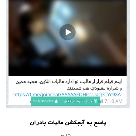
17 اردیبهشت, 1396
the Networker
پاسخ به آبجکشن مالیات بادران