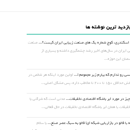
ازدید ترین نوشته ها
اسکندری، کوچ شماره یک های صنعت زیبایی ایران کیست؟...
صنعت
ی ایران در سال‌های اخیر رشد چشمگیری داشته و بسیاری از
ان این حوزه...
ی رو ندارم که بیارم زیر مجموعم !...
اولین مورد اینکه هر شخص در
۱ تا ۲۰۰ تا مخاطب داره، پس مشکل اصلی...
یز در مورد ابر باشگاه اقتصادی تخفیفات...
مدتی است که شرکتی با
خفیفات یا همان ابر باشگاه اقتصادی تخفیفات در حال فعالی...
 یا فالو در بازاریابی شبکه ای! فالو به سبک عصر صنع...
با سلام