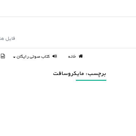
S
k
i
p
فایل ها
t
o
c
خانه
کتاب صوتی رایگان
o
n
برچسب: مایکروسافت
t
e
n
t