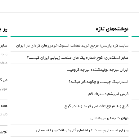
نوشته‌های تازه
پر ب
سایت کره پارتس؛ مرجع خرید قطعات استوک خودروهای کره‌ای در ایران
صابر 
زیبای
صابر اسکندری، کوچ شماره یک های صنعت زیبایی ایران کیست؟
متخصص
ایران تیرچه تولیدکننده تیرچه کرومیت
من کس
استارلینک چیست و چگونه کار میکند؟
موبایلش حداقل ۵۰
فرش ابریشم دستباف قم
همه چ
کرج ویلا مرجع تخصصی خرید ویلا در کرج
نام ت
مهاجرت به قبرس شمالی
ویزای تحصیلی چیست ؟ راهنمای کلی دریافت ویزا تحصیلی
توجیه