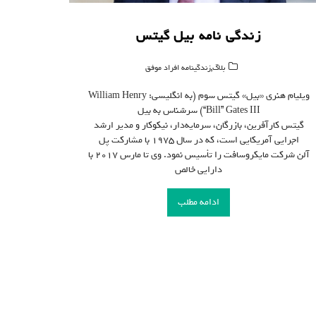
زندگی نامه بیل گیتس
,
بلاگ
زندگینامه افراد موفق
ویلیام هنری «بیل» گیتس سوم (به انگلیسی: William Henry
“Bill” Gates III) سرشناس به بیل
گیتس کارآفرین، بازرگان، سرمایه‌دار، نیکوکار و مدیر ارشد
اجرایی آمریکایی است، که در سال ۱۹۷۵ با مشارکت پل
آلن شرکت مایکروسافت را تأسیس نمود. وی تا مارس ۲۰۱۷ با
دارایی خالص
ادامه مطلب