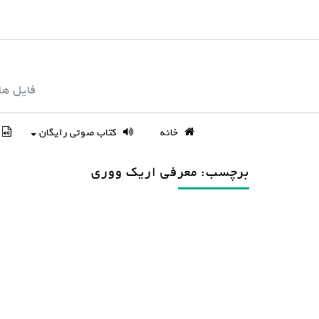
S
k
i
p
فایل ها
t
o
c
خانه
کتاب صوتی رایگان
o
n
برچسب: معرفی اریک ووری
t
e
n
t