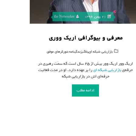
21 بهمن, 1396
the Networker
معرفی و بیوگرافی اریک ووری
,
,
بازاریابی شبکه ای
بلاگ
زندگینامه نتورکرهای موفق
اریک وور اریک وور بیش از ۲۵ سال است که سمَت رهبری در
حرفه‌ی
بازاریابی شبکه ای
را بر عهده دارد. او در مدت فعالیت
حرفه‌ای اش در بازاریابی شبکه
ادامه مطلب