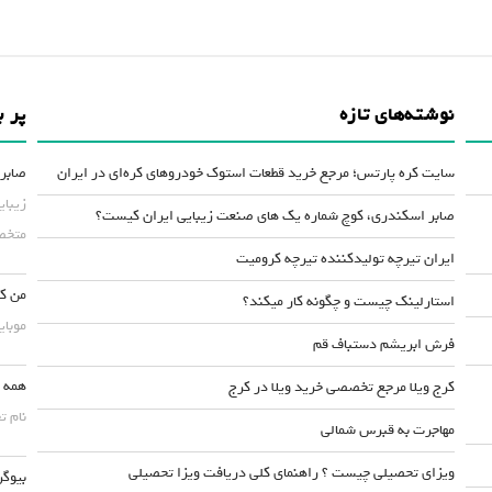
نوشته‌های تازه
پر ب
سایت کره پارتس؛ مرجع خرید قطعات استوک خودروهای کره‌ای در ایران
صابر 
زیبای
صابر اسکندری، کوچ شماره یک های صنعت زیبایی ایران کیست؟
متخصص
ایران تیرچه تولیدکننده تیرچه کرومیت
من کس
استارلینک چیست و چگونه کار میکند؟
موبایلش حداقل ۵۰
فرش ابریشم دستباف قم
همه چ
کرج ویلا مرجع تخصصی خرید ویلا در کرج
نام ت
مهاجرت به قبرس شمالی
ویزای تحصیلی چیست ؟ راهنمای کلی دریافت ویزا تحصیلی
بیوگر