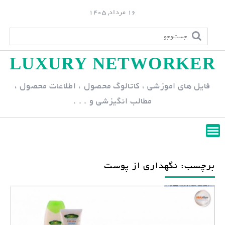
S
16 مرداد, 1405
k
i
p
LUXURY NETWORKER
t
o
فایل های اموزشی ، کاتالوگ محصول ، اطلاعات محصول ،
c
مطالب انگیزشی و . . .
o
n
t
e
n
برچسب: نگهداری از پوست
t