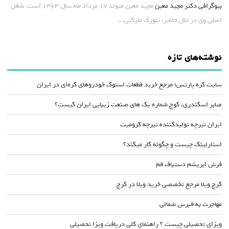
بیوگرافی دکتر مجید معین
مجید معین متولد ۱۷ مرداد ماه سال ۱۳۶۳ است. شغل
اصلی وی در حال حاضر، نتورک مارکتی...
نوشته‌های تازه
سایت کره پارتس؛ مرجع خرید قطعات استوک خودروهای کره‌ای در ایران
صابر اسکندری، کوچ شماره یک های صنعت زیبایی ایران کیست؟
ایران تیرچه تولیدکننده تیرچه کرومیت
استارلینک چیست و چگونه کار میکند؟
فرش ابریشم دستباف قم
کرج ویلا مرجع تخصصی خرید ویلا در کرج
مهاجرت به قبرس شمالی
ویزای تحصیلی چیست ؟ راهنمای کلی دریافت ویزا تحصیلی