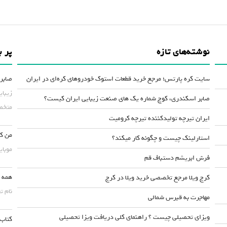
نوشته‌های تازه
پر ب
سایت کره پارتس؛ مرجع خرید قطعات استوک خودروهای کره‌ای در ایران
صابر 
زیبای
صابر اسکندری، کوچ شماره یک های صنعت زیبایی ایران کیست؟
متخصص
ایران تیرچه تولیدکننده تیرچه کرومیت
من کس
استارلینک چیست و چگونه کار میکند؟
موبایلش حداقل ۵۰
فرش ابریشم دستباف قم
همه چ
کرج ویلا مرجع تخصصی خرید ویلا در کرج
نام ت
مهاجرت به قبرس شمالی
ویزای تحصیلی چیست ؟ راهنمای کلی دریافت ویزا تحصیلی
کتاب 