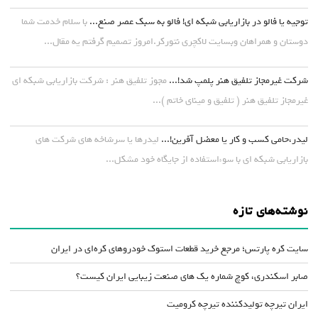
توجیه یا فالو در بازاریابی شبکه ای! فالو به سبک عصر صنع...
با سلام خدمت شما
دوستان و همراهان وبسایت لاکچری نتورکر.امروز تصمیم گرفتم یه مقال...
شرکت غیرمجاز تلفیق هنر پلمپ شد!...
مجوز تلفیق هنر : شرکت بازاریابی شبکه ای
غیرمجاز تلفیق هنر ( تلفیق و مینای خاتم )...
لیدر،حامی کسب و کار یا معضل آفرین!...
لیدرها یا سرشاخه های شرکت های
بازاریابی شبکه ای با سوءاستفاده از جایگاه خود مشکل...
نوشته‌های تازه
سایت کره پارتس؛ مرجع خرید قطعات استوک خودروهای کره‌ای در ایران
صابر اسکندری، کوچ شماره یک های صنعت زیبایی ایران کیست؟
ایران تیرچه تولیدکننده تیرچه کرومیت