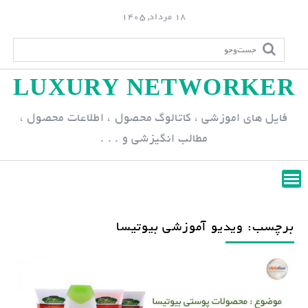
S
18 مرداد, 1405
k
i
p
LUXURY NETWORKER
t
o
فایل های اموزشی ، کاتالوگ محصول ، اطلاعات محصول ،
c
مطالب انگیزشی و . . .
o
n
t
e
n
برچسب: ویدیو آموزشی بیوتیسا
t