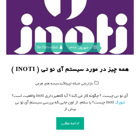
1 شهریور, 1396
the Networker
همه چیز در مورد سیستم آی نو تی ( INOTI )
,
,
بازاریابی شبکه ای
بلاگ
دسیسه های هرمی
آی نو تی چیست ؟ چگونه کار می کند؟ آیا کلاهبرداری inoti واقعیت است؟
نتورک
inoti چیست؟ با سلام. از اون جایی که بررسی سیستم آی نو تی
بیش از
ادامه مطلب