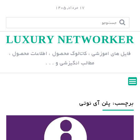
S
17 مرداد, 1405
k
i
p
LUXURY NETWORKER
t
o
فایل های اموزشی ، کاتالوگ محصول ، اطلاعات محصول ،
c
مطالب انگیزشی و . . .
o
n
t
e
n
برچسب: پلن آی نوتی
t