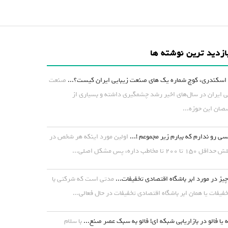
ازدید ترین نوشته ها
اسکندری، کوچ شماره یک های صنعت زیبایی ایران کیست؟...
صنعت
ی ایران در سال‌های اخیر رشد چشمگیری داشته و بسیاری از
ان این حوزه...
ی رو ندارم که بیارم زیر مجموعم !...
اولین مورد اینکه هر شخص در
۱ تا ۲۰۰ تا مخاطب داره، پس مشکل اصلی...
یز در مورد ابر باشگاه اقتصادی تخفیفات...
مدتی است که شرکتی با
خفیفات یا همان ابر باشگاه اقتصادی تخفیفات در حال فعالی...
 یا فالو در بازاریابی شبکه ای! فالو به سبک عصر صنع...
با سلام