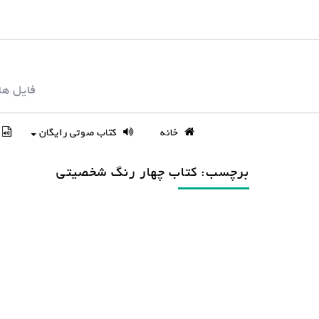
S
k
i
p
فایل ها
t
o
c
خانه
کتاب صوتی رایگان
o
n
برچسب: کتاب چهار رنگ شخصیتی
t
e
n
t