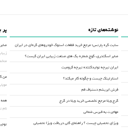
نوشته‌های تازه
پر ب
سایت کره پارتس؛ مرجع خرید قطعات استوک خودروهای کره‌ای در ایران
صابر 
زیبای
صابر اسکندری، کوچ شماره یک های صنعت زیبایی ایران کیست؟
متخصص
ایران تیرچه تولیدکننده تیرچه کرومیت
من کس
استارلینک چیست و چگونه کار میکند؟
موبایلش حداقل ۵۰
فرش ابریشم دستباف قم
همه چ
کرج ویلا مرجع تخصصی خرید ویلا در کرج
نام ت
مهاجرت به قبرس شمالی
ویزای تحصیلی چیست ؟ راهنمای کلی دریافت ویزا تحصیلی
توجیه