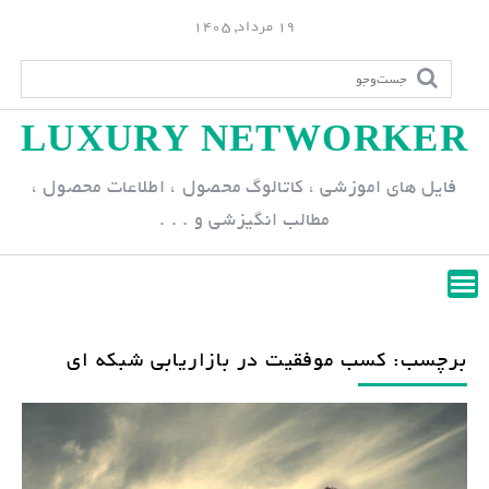
S
19 مرداد, 1405
k
i
p
LUXURY NETWORKER
t
o
فایل های اموزشی ، کاتالوگ محصول ، اطلاعات محصول ،
c
مطالب انگیزشی و . . .
o
n
t
e
n
برچسب: کسب موفقیت در بازاریابی شبکه ای
t