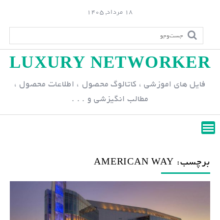
S
18 مرداد, 1405
k
i
p
LUXURY NETWORKER
t
o
فایل های اموزشی ، کاتالوگ محصول ، اطلاعات محصول ،
c
مطالب انگیزشی و . . .
o
n
t
e
n
برچسب: AMERICAN WAY
t