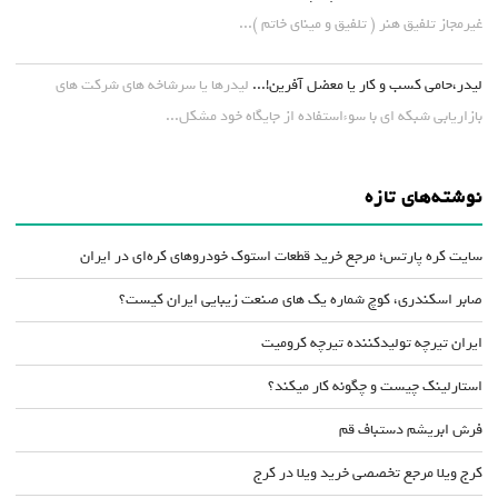
غیرمجاز تلفیق هنر ( تلفیق و مینای خاتم )...
لیدر،حامی کسب و کار یا معضل آفرین!...
لیدرها یا سرشاخه های شرکت های
بازاریابی شبکه ای با سوءاستفاده از جایگاه خود مشکل...
نوشته‌های تازه
سایت کره پارتس؛ مرجع خرید قطعات استوک خودروهای کره‌ای در ایران
صابر اسکندری، کوچ شماره یک های صنعت زیبایی ایران کیست؟
ایران تیرچه تولیدکننده تیرچه کرومیت
استارلینک چیست و چگونه کار میکند؟
فرش ابریشم دستباف قم
کرج ویلا مرجع تخصصی خرید ویلا در کرج