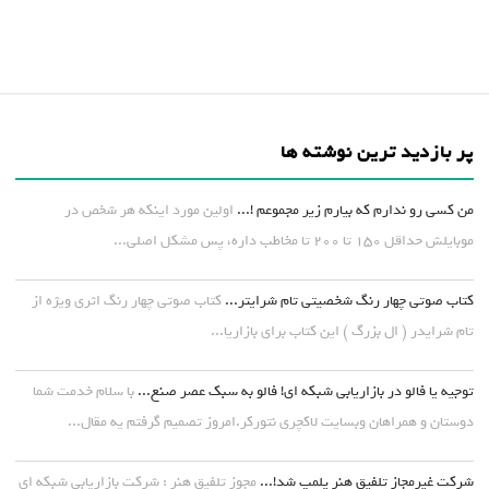
پر بازدید ترین نوشته ها
من کسی رو ندارم که بیارم زیر مجموعم !...
اولین مورد اینکه هر شخص در
موبایلش حداقل ۱۵۰ تا ۲۰۰ تا مخاطب داره، پس مشکل اصلی...
کتاب صوتی چهار رنگ شخصیتی تام شرایتر...
کتاب صوتی چهار رنگ اثری ویژه از
تام شرایدر ( ال بزرگ ) این کتاب برای بازاریا...
توجیه یا فالو در بازاریابی شبکه ای! فالو به سبک عصر صنع...
با سلام خدمت شما
دوستان و همراهان وبسایت لاکچری نتورکر.امروز تصمیم گرفتم یه مقال...
شرکت غیرمجاز تلفیق هنر پلمپ شد!...
مجوز تلفیق هنر : شرکت بازاریابی شبکه ای