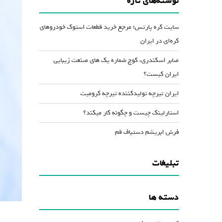
نوشته‌های تازه
کاهش
صدا
سایت کره پارتس؛ مرجع خرید قطعات استوک خودروهای
از
کره‌ای در ایران
کلیدهای
صابر اسکندری، کوچ شماره یک های صنعت زیبایی
بالا
ایران کیست؟
و
پایین
ایران تیرچه تولیدکننده تیرچه کرومیت
استفاده
استارلینک چیست و چگونه کار میکند؟
کنید.
فرش ابریشم دستباف قم
تبلیغات
دسته ها