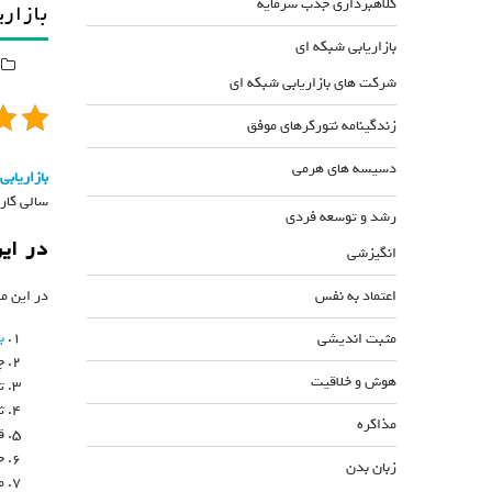
کلاهبرداری جذب سرمایه
بازار
بازاریابی شبکه ای
شرکت های بازاریابی شبکه ای
زندگینامه نتورکرهای موفق
دسیسه های هرمی
بازاریابی
سالی کار
رشد و توسعه فردی
در این
انگیزشی
اعتماد به نفس
در این م
ب
مثبت اندیشی
چ
هوش و خلاقیت
ت
ث
مذاکره
ق
ح
زبان بدن
م