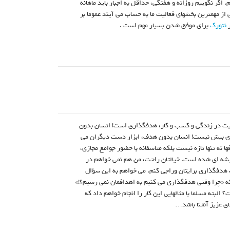
 اگر نگوییم روزانه و هفتگی، حداقل به اجبار باید ماهانه
ز مهمترین بخشهای فعالیت ما به حساب می آیند عموما بر
ر
نتورک
برای موفق شدن بسیار مهم است .
یت در زندگی و کسب و کار، هدفگذاری است! انسان بدون
ی بیش نیست! انسان بدون هدف، ابزار دست دیگران می
ا نه تنها تازه نیست بلکه متاسفانه با حضور جوامع مجازی،
شه ای شده است. خیالتان راحت، من هم نمی خواهم در
دفگذاری برایتان وراجی کنم. می خواهم به این سؤال
 «چرا وقتی هدفگذاری می کنیم به اهدافمان نمی رسیم؟!»
لبته مسلما با مثالهایی این کار را انجام خواهم داد که
ای عزیز آشنا باشد…