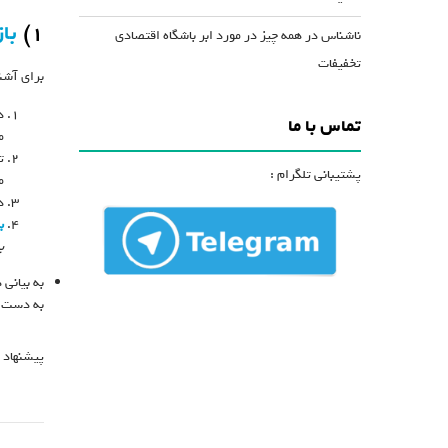
۱)
با
ناشناس
در
همه چیز در مورد ابر باشگاه اقتصادی
تخفیفات
برای آشنا
د
تماس با ما
م
ت
پشتیبانی تلگرام :
م
د
ب
ب
به بیانی 
به دست م
پیشنهاد 