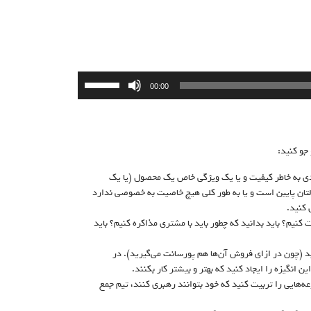
برای
00:00
افزایش
یا
کاهش
صدا
جو کنید:
از
کلیدهای
ردی به خاطر کیفیت و یا یک ویژگی خاص یک محصول (یا یک
بالا
صولتان پایین است و یا به طور کلی هیچ خاصیت به خصوصی ندارد
و
کنید.
پایین
 کنیم؟ باید بدانید که چطور باید با مشتری مذاکره کنیم؟ باید
استفاده
کنید.
 (چون در ازای فروش آن‌ها هم پورسانت می‌گیرید). در
ین انگیزه را ایجاد کنید که بهتر و بیشتر کار بکنند.
ه‌هایی را تربیت کنید که خود بتوانند رهبری کنند، تیم جمع