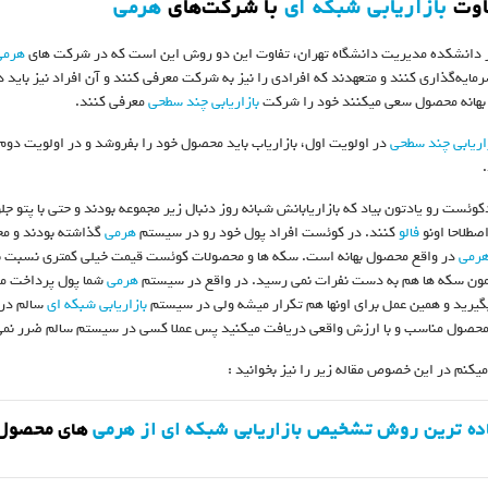
بازاریابی شبکه ای
با شرکت‌های
هرمی
ز دانشکده مدیریت دانشگاه تهران، تفاوت این دو روش این است که در شرکت های
هرمی
ایه‌گذاری کنند و متعهدند که افرادی را نیز به شرکت معرفی کنند و آن افراد نیز باید
ه بهانه محصول سعی میکنند خود را شرکت
بازاریابی چند سطحی
معرفی کنند.
اریابی چند سطحی
در اولویت اول، بازاریاب باید محصول خود را بفروشد و در اولویت دوم ب
وئست رو یادتون بیاد که بازاریابانش شبانه روز دنبال زیر مجموعه بودند و حتی با پتو ج
اصطلاحا اونو
فالو
کنند. در کوئست افراد پول خود رو در سیستم
هرمی
گذاشته بودند و مج
رمی
در واقع محصول بهانه است. سکه ها و محصولات کوئست قیمت خیلی کمتری نسبت به 
مون سکه ها هم به دست نفرات نمی رسید. در واقع در سیستم
هرمی
شما پول پرداخت می
گیرید و همین عمل برای اونها هم تکرار میشه ولی در سیستم
بازاریابی شبکه ای
سالم در 
حصول مناسب و با ارزش واقعی دریافت میکنید پس عملا کسی در سیستم سالم ضرر نمی
میکنم در این خصوص مقاله زیر را نیز بخوانید :
ده ترین روش تشخیص بازاریابی شبکه ای از
هرمی
های محصول 