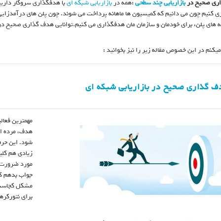
ری صحیح در
بازاریابی چند سطحی
:همه در
بازاریابی شبکه ای
با هدفگذاری سروکار داریم.
 کنیم چون می دانیم که کمیسیون ها ماهانه پرداخت می شوند. چون پلن های درآمدزایی ا
 های پلن، برای خودمان و سازمان مان هدفگذاری می کنیم.توانایی هدف گذاری صحیح د
میکنم در این خصوص مقاله زیر را نیز بخوانید :
ف گذاری صحیح در بازاریابی شبکه ای
مهمترین فعال
هدف، مرده ا
شود. این حرفه
زیادی هم کلی
مورد ضرورت ه
جواب بدهم که
مشکل کجاست؟ ا
برای نتورکره