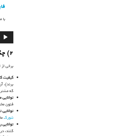
فای
با 
پخش‌کنن
صوت
۲) چگونه در
برخی از 
کیفیت کال
برند)، آ
که مشتری
توانایی 
فنون مخت
توانایی ت
نتورک
مار
توانایی ر
کنند، در