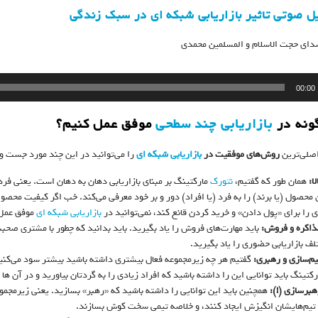
ل صوتی تاثیر بازاریابی شبکه ای در سبک زندگی
صدای حجت الاسلام و المسلمین محمدی
ده
00:00
بازاریابی چند سطحی
موفق عمل کنیم؟
اصلی‌ترین
روش‌های موفقیت در
بازاریابی شبکه ای
را می‌توانید در این چند مورد جست و 
ا:
همان طور که گفتیم،
نتورک
مارکتینگ بر مبنای بازاریابی دهان به دهان است. یعنی ف
ن محصول (یا برند) را به فرد (یا افراد) دور و بر خود معرفی می‌کند. خب اگر کیفیت مح
 را برای «پول دادن» و خرید کردن قانع کند، نمی‌توانید در
بازاریابی شبکه ای
موفق عمل 
مذاکره و فروش:
باید مهارت‌های فروش را یاد بگیرید. باید بدانید که چطور با مشتری صحبت
لف بازاریابی حضوری را یاد بگیرید.
یم‌سازی و رهبری:
گفتیم هر چه زیرمجموعه فعال بیشتری داشته باشید بیشتر سود می‌کنید
کتینگ باید توانایی این را داشته باشید که افراد زیادی را به گردتان بیاورید و در آن ها ا
هبرسازی (!):
همچنین باید این توانایی را داشته باشید که «رهبر» بسازید. یعنی زیرمجموع
 تیم‌هایشان انگیزش ایجاد کنند، و خلاصه تیمی سخت کوش بسازند.