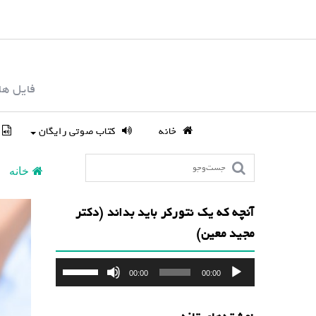
S
k
i
p
فایل ها
t
o
c
خانه
کتاب صوتی رایگان
o
n
خانه
t
e
آنچه که یک نتورکر باید بداند (دکتر
n
مجید معین)
t
پخش‌کننده
برای
00:00
00:00
صوت
افزایش
یا