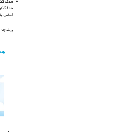
هدف گذا
هدفگذاری
اساس پله
پیشنهاد 
هد