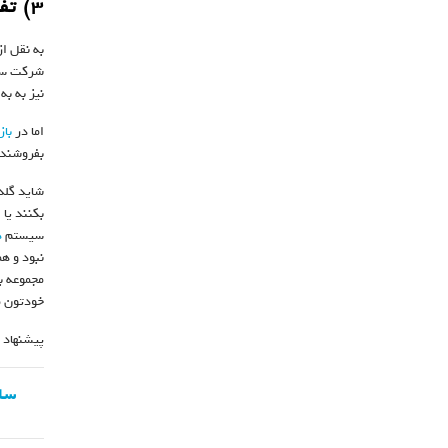
۳) تفاوت
به نقل ا
شرکت سرم
نیز به ب
اما در
باز
بفروشند.
شاید گلدک
بکنند یا 
سیستم
ه
نبود و ه
مجموعه ب
خودتون م
پیشنهاد 
سا