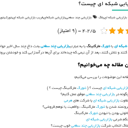
یابی شبکه ای چیست؟
,
,
,
,
,
بازاریابی شبکه ای
بلاگ
بازاریابی چند سطحی
بازاریابی شبکه‌ای
فریب بازاریابی شبکه ای
نتورک
نتو
4.2/5 - (9 امتیاز)
 شبکه ای
یا
نتورک
مارکتینگ
یا به عبارتی
بازاریابی چند سطحی
بحث داغ چند سال اخیر جوان
 کنند و تلاش کنند، بعد از آن تیمی که چیده‌اند برای آن‌ها درآمدزایی کند و خودشان ب
 مقاله چه می‌خوانیم؟
قاله این موضوعات را بررسی می‌کنیم:
ازاریابی شبکه ای
چیست ؟ (
نتورک
مارکتینگ چیست ؟ )
گونه در
بازاریابی چند سطحی
موفق عمل کنیم؟
فاوت
بازاریابی شبکه ای
با شرکت های
هرمی
روتمند شدن با
نتورک
مارکتینگ ، واقعیت یا توهم فروشی؟
انونی بودن یا نبودن
نتورک
مارکتینگ
کم شرعی
بازاریابی شبکه ای
لاک انتخاب شرکت
بازاریابی چند سطحی
خوب چیست؟