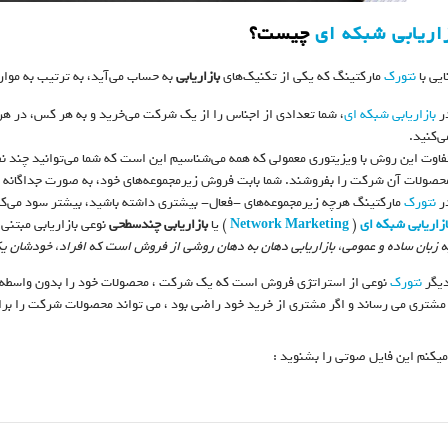
زاریابی شبکه ای
چیست؟
یی با
نتورک
مارکتینگ که یکی از تکنیک‌های
بازاریابی
به حساب می‌آید، به ترتیب به موار
ر
بازاریابی شبکه ای
، شما تعدادی از اجناس را از یک شرکت می‌خرید و به هر کس، در هر
ی‌کنید.
فاوت این روش با ویزیتوری معمولی که همه می‌شناسیم این است که شما می‌توانید چند نفری
حصولات آن شرکت را بفروشند. شما بابت فروش زیرمجموعه‌های خود، به صورت جداگانه پ
ر
نتورک
مارکتینگ هرچه زیرمجموعه‌های -فعال- بیشتری داشته باشید، بیشتر سود می‌کن
ازاریابی شبکه ای
(
Network Marketing
) یا
بازاریابی چندسطحی
نوعی بازاریابی مبتنی 
ه زبان ساده و عمومی، بازاریابی دهان به دهان روشی از فروش است که افراد، خودشان ی
دیگر
نتورک
نوعی از استراتژی فروش است که یک شرکت ، محصولات خود را بدون واسطه (ع
شتری می رساند و اگر مشتری از خرید خود راضی بود ، می تواند محصولات شرکت را برا
میکنم این فایل صوتی را بشنوید :