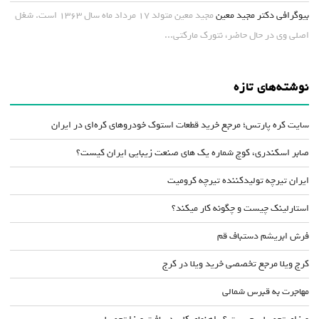
بیوگرافی دکتر مجید معین
مجید معین متولد ۱۷ مرداد ماه سال ۱۳۶۳ است. شغل
اصلی وی در حال حاضر، نتورک مارکتی...
نوشته‌های تازه
سایت کره پارتس؛ مرجع خرید قطعات استوک خودروهای کره‌ای در ایران
صابر اسکندری، کوچ شماره یک های صنعت زیبایی ایران کیست؟
ایران تیرچه تولیدکننده تیرچه کرومیت
استارلینک چیست و چگونه کار میکند؟
فرش ابریشم دستباف قم
کرج ویلا مرجع تخصصی خرید ویلا در کرج
مهاجرت به قبرس شمالی