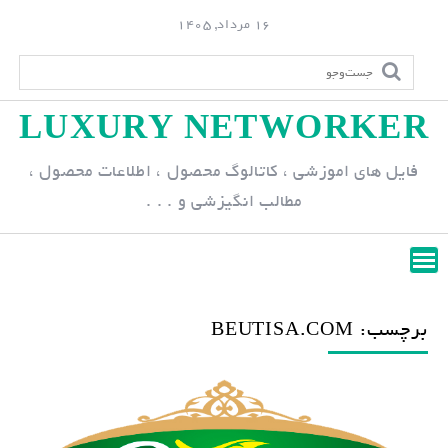
S
16 مرداد, 1405
k
i
p
LUXURY NETWORKER
t
o
فایل های اموزشی ، کاتالوگ محصول ، اطلاعات محصول ،
c
مطالب انگیزشی و . . .
o
n
t
e
n
برچسب: BEUTISA.COM
t