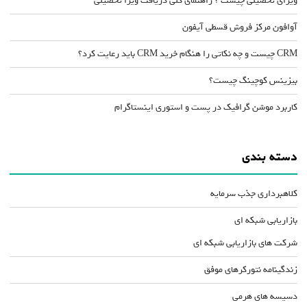
ویزای تحصیلی چیست ؟ راهنمای کلی دریافت ویزا تحصیلی
آوافون مرکز فروش قسطی آیفون
CRM چیست و چه نکاتی را هنگام خرید CRM باید رعایت کرد؟
بیزینس کوچینگ چیست؟
کاربرد موشن گرافیک در پست و استوری اینستاگرام
دسته بندی
کلاهبرداری جذب سرمایه
بازاریابی شبکه ای
شرکت های بازاریابی شبکه ای
زندگینامه نتورکرهای موفق
دسیسه های هرمی