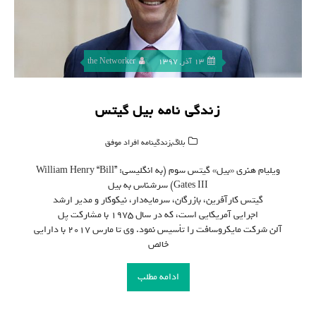
13 آذر, 1397
the Networker
زندگی نامه بیل گیتس
,
بلاگ
زندگینامه افراد موفق
ویلیام هنری «بیل» گیتس سوم (به انگلیسی: William Henry “Bill”
Gates III) سرشناس به بیل
گیتس کارآفرین، بازرگان، سرمایه‌دار، نیکوکار و مدیر ارشد
اجرایی آمریکایی است، که در سال ۱۹۷۵ با مشارکت پل
آلن شرکت مایکروسافت را تأسیس نمود. وی تا مارس ۲۰۱۷ با دارایی
خالص
ادامه مطلب