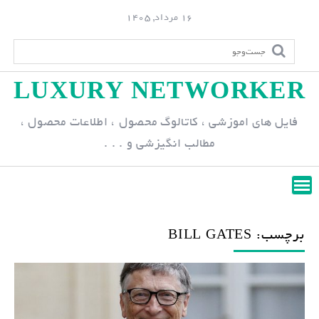
S
16 مرداد, 1405
k
i
p
LUXURY NETWORKER
t
o
فایل های اموزشی ، کاتالوگ محصول ، اطلاعات محصول ،
c
مطالب انگیزشی و . . .
o
n
t
e
n
برچسب: BILL GATES
t