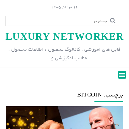
S
16 مرداد, 1405
k
i
p
LUXURY NETWORKER
t
o
فایل های اموزشی ، کاتالوگ محصول ، اطلاعات محصول ،
c
مطالب انگیزشی و . . .
o
n
t
e
n
برچسب: BITCOIN
t