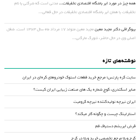
همه چیز در مورد ابر باشگاه اقتصادی تخفیفات...
مدتی است که شرکتی با نام
تخفیفات یا همان ابر باشگاه اقتصادی تخفیفات در حال فعالی...
بیوگرافی دکتر مجید معین
مجید معین متولد ۱۷ مرداد ماه سال ۱۳۶۳ است. شغل
اصلی وی در حال حاضر، نتورک مارکتی...
نوشته‌های تازه
سایت کره پارتس؛ مرجع خرید قطعات استوک خودروهای کره‌ای در ایران
صابر اسکندری، کوچ شماره یک های صنعت زیبایی ایران کیست؟
ایران تیرچه تولیدکننده تیرچه کرومیت
استارلینک چیست و چگونه کار میکند؟
فرش ابریشم دستباف قم
کرج ویلا مرجع تخصصی خرید ویلا در کرج