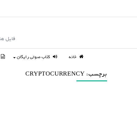
S
k
i
p
فایل ها
t
o
c
خانه
کتاب صوتی رایگان
o
n
برچسب: CRYPTOCURRENCY
t
e
n
t