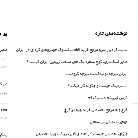
نوشته‌های تازه
پر ب
سایت کره پارتس؛ مرجع خرید قطعات استوک خودروهای کره‌ای در ایران
صابر 
زیبای
صابر اسکندری، کوچ شماره یک های صنعت زیبایی ایران کیست؟
متخصص
ایران تیرچه تولیدکننده تیرچه کرومیت
من کس
استارلینک چیست و چگونه کار میکند؟
موبایلش حداقل ۵۰
فرش ابریشم دستباف قم
همه چ
کرج ویلا مرجع تخصصی خرید ویلا در کرج
نام ت
مهاجرت به قبرس شمالی
ویزای تحصیلی چیست ؟ راهنمای کلی دریافت ویزا تحصیلی
بیوگر