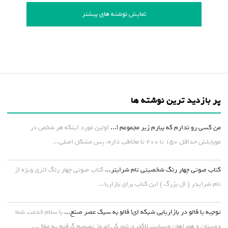
نمایش نوشته های بیشتر
پر بازدید ترین نوشته ها
من کسی رو ندارم که بیارم زیر مجموعم !...
اولین مورد اینکه هر شخص در
موبایلش حداقل ۱۵۰ تا ۲۰۰ تا مخاطب داره، پس مشکل اصلی...
کتاب صوتی چهار رنگ شخصیتی تام شرایتر...
کتاب صوتی چهار رنگ اثری ویژه از
تام شرایدر ( ال بزرگ ) این کتاب برای بازاریا...
توجیه یا فالو در بازاریابی شبکه ای! فالو به سبک عصر صنع...
با سلام خدمت شما
دوستان و همراهان وبسایت لاکچری نتورکر.امروز تصمیم گرفتم یه مقال...