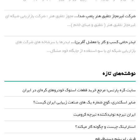
شرکت غیرمجاز تلفیق هنر پلمپ شد!...
مجوز تلفیق هنر : شرکت بازاریابی شبکه ای
غیرمجاز تلفیق هنر ( تلفیق و مینای خاتم )...
لیدر،حامی کسب و کار یا معضل آفرین!...
لیدرها یا سرشاخه های شرکت های
بازاریابی شبکه ای با سوءاستفاده از جایگاه خود مشکل...
نوشته‌های تازه
سایت کره پارتس؛ مرجع خرید قطعات استوک خودروهای کره‌ای در ایران
صابر اسکندری، کوچ شماره یک های صنعت زیبایی ایران کیست؟
ایران تیرچه تولیدکننده تیرچه کرومیت
استارلینک چیست و چگونه کار میکند؟
فرش ابریشم دستباف قم