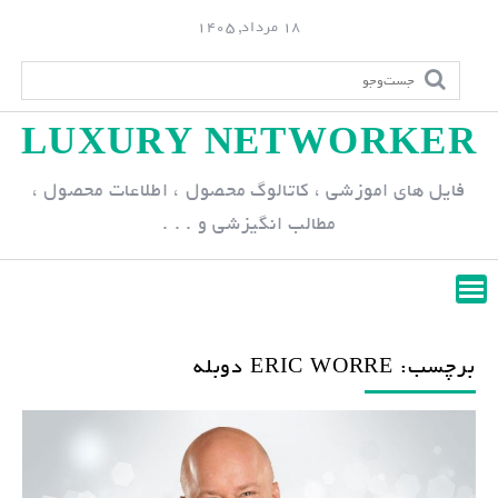
S
18 مرداد, 1405
k
i
p
LUXURY NETWORKER
t
o
فایل های اموزشی ، کاتالوگ محصول ، اطلاعات محصول ،
c
مطالب انگیزشی و . . .
o
n
t
e
n
برچسب: ERIC WORRE دوبله
t