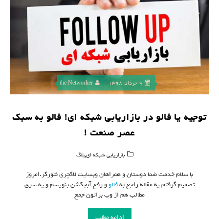
9 خرداد, 1398
the Networker
توجیه یا فالو در بازاریابی شبکه ای! فالو به سبک
عصر صنعت !
,
بازاریابی شبکه ای
بلاگ
با سلام خدمت شما دوستان و همراهان وبسایت لاکچری نتورکر.امروز
تصمیم گرفتم یه مقاله راجع به
فالو
و رفع آبجکشن بنویسم و یه سری
مطالب هم از وب براتون جمع
ادامه مطلب