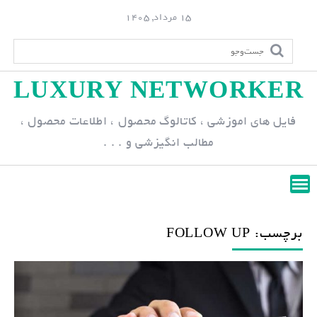
S
15 مرداد, 1405
k
i
p
LUXURY NETWORKER
t
o
فایل های اموزشی ، کاتالوگ محصول ، اطلاعات محصول ،
c
مطالب انگیزشی و . . .
o
n
t
e
n
برچسب: FOLLOW UP
t