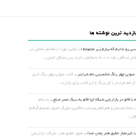
ازدید ترین نوشته ها
ی رو ندارم که بیارم زیر مجموعم !...
اولین مورد اینکه هر شخص در
۱ تا ۲۰۰ تا مخاطب داره، پس مشکل اصلی...
صوتی چهار رنگ شخصیتی تام شرایتر...
کتاب صوتی چهار رنگ اثری
از تام شرایدر ( ال بزرگ ) این کتاب برای بازاریا...
 یا فالو در بازاریابی شبکه ای! فالو به سبک عصر صنع...
با سلام
شما دوستان و همراهان وبسایت لاکچری نتورکر.امروز تصمیم گرفتم
ال...
غیرمجاز تلفیق هنر پلمپ شد!...
مجوز تلفیق هنر : شرکت بازاریابی