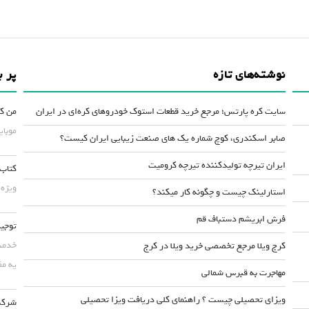
نوشته‌های تازه
پر ب
سایت کره پارتس؛ مرجع خرید قطعات استوک خودروهای کره‌ای در ایران
من کس
موبایلش حداقل ۵۰
صابر اسکندری، کوچ شماره یک های صنعت زیبایی ایران کیست؟
ایران تیرچه تولیدکننده تیرچه کرومیت
کتاب 
ویژه 
استارلینک چیست و چگونه کار میکند؟
فرش ابریشم دستباف قم
توجیه
خدمت 
کرج ویلا مرجع تخصصی خرید ویلا در کرج
یه مق
مهاجرت به قبرس شمالی
ویزای تحصیلی چیست ؟ راهنمای کلی دریافت ویزا تحصیلی
شرکت 