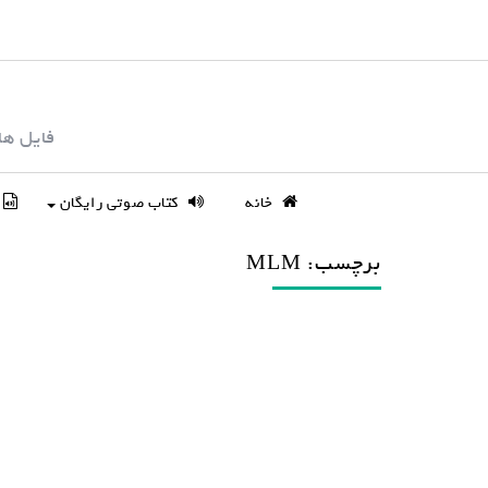
S
k
i
p
فایل ها
t
o
c
خانه
کتاب صوتی رایگان
o
n
برچسب: MLM
t
e
n
t