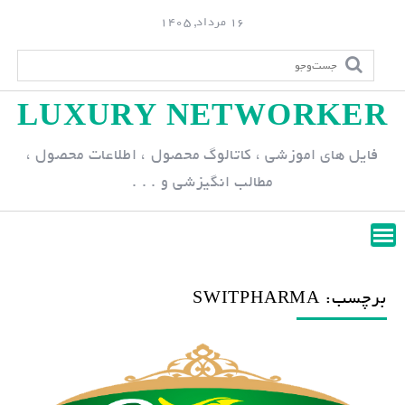
S
16 مرداد, 1405
k
i
p
LUXURY NETWORKER
t
o
فایل های اموزشی ، کاتالوگ محصول ، اطلاعات محصول ،
c
مطالب انگیزشی و . . .
o
n
t
e
n
برچسب: SWITPHARMA
t