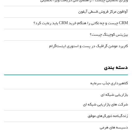
ویزای تحصیلی چیست ؟ راهنمای کلی دریافت ویزا تحصیلی
آوافون مرکز فروش قسطی آیفون
CRM چیست و چه نکاتی را هنگام خرید CRM باید رعایت کرد؟
بیزینس کوچینگ چیست؟
کاربرد موشن گرافیک در پست و استوری اینستاگرام
دسته بندی
کلاهبرداری جذب سرمایه
بازاریابی شبکه ای
شرکت های بازاریابی شبکه ای
زندگینامه نتورکرهای موفق
دسیسه های هرمی