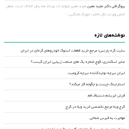
بیوگرافی دکتر مجید معین
مجید معین متولد ۱۷ مرداد ماه سال ۱۳۶۳ است. شغل
اصلی وی در حال حاضر، نتورک مارکتی...
نوشته‌های تازه
سایت کره پارتس؛ مرجع خرید قطعات استوک خودروهای کره‌ای در ایران
صابر اسکندری، کوچ شماره یک های صنعت زیبایی ایران کیست؟
ایران تیرچه تولیدکننده تیرچه کرومیت
استارلینک چیست و چگونه کار میکند؟
فرش ابریشم دستباف قم
کرج ویلا مرجع تخصصی خرید ویلا در کرج
مهاجرت به قبرس شمالی