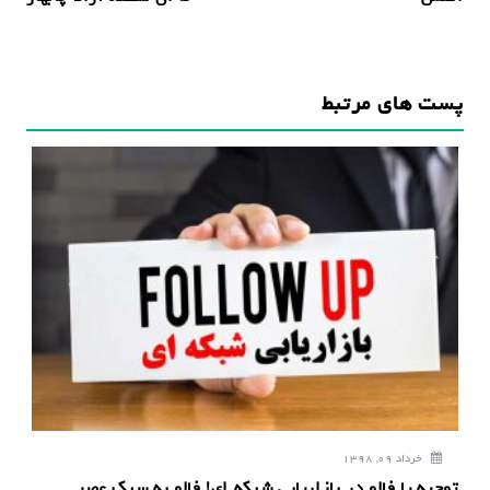
ه
ب
ر
پست های مرتبط
ی
ن
و
ش
ت
ه
خرداد 09, 1398
توجیه یا فالو در بازاریابی شبکه ای! فالو به سبک عصر