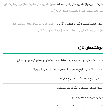
شرکت غیرمجاز تلفیق هنر پلمپ شد!...
مجوز تلفیق هنر : شرکت بازاریابی شبکه ای
غیرمجاز تلفیق هنر ( تلفیق و مینای خاتم )...
لیدر،حامی کسب و کار یا معضل آفرین!...
لیدرها یا سرشاخه های شرکت های
بازاریابی شبکه ای با سوءاستفاده از جایگاه خود مشکل...
نوشته‌های تازه
سایت کره پارتس؛ مرجع خرید قطعات استوک خودروهای کره‌ای در ایران
صابر اسکندری، کوچ شماره یک های صنعت زیبایی ایران کیست؟
ایران تیرچه تولیدکننده تیرچه کرومیت
استارلینک چیست و چگونه کار میکند؟
فرش ابریشم دستباف قم