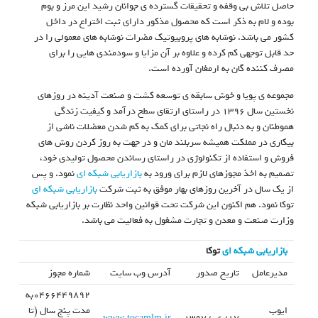
حاصل تلاش بی وقفه و تحقیقات گسترده ی جوانان رشید این مرز و بوم
بوده و لام به ذکر است که محصول مذکور دارای ثبت اختراع در داخل
کشور می باشد. نوشابه های پروبیوتیک مضرات نوشابه های معمولی را در
حد قابل توجهی کم کرده و علاوه بر آن مزایا و سودمندی هایی را برای
مصرف کننده گان به ارمغان آورده است.
مجموعه ی پویا و خوش سابقه ی توسعه کشت و صنعت آدینه در روزهای
نخستین سال ۱۳۹۶ در راستای ارتقای سطح درآمد و کیفیت زندگی
هموطنان و به دنبال راه نجاتی برای کمک به کم شدن معضلات ناشی از
بیکاری در مملکت همیشه سربلند مان و در جهت به روز کردن روش های
فروش و استفاده از تکنولوژی در راستای رساندن محصول تولیدی خود،
تصمیم به اخذ مجوزهای لازم برای ورود به
بازاریابی شبکه ای
نمود. و پس
از یک سال در آخرین روزهای بهار موفق به ثبت شرکت
بازاریابی شبکه ای
توکا نمود. هم اکنون این شرکت تحت قوانین واحد نظارت بر بازاریابی شبکه
وزارت صنعت و معدن و تجارت مشغول به فعالیت می باشد.
بازاریابی شبکه ای
توکا
مدیرعامل
تاریخ صدور
آدرس وب سایت
شماره مجوز
۰۴۶۶۴۴۹۸۹۲به
ایوب
مدت پنج سال (تا