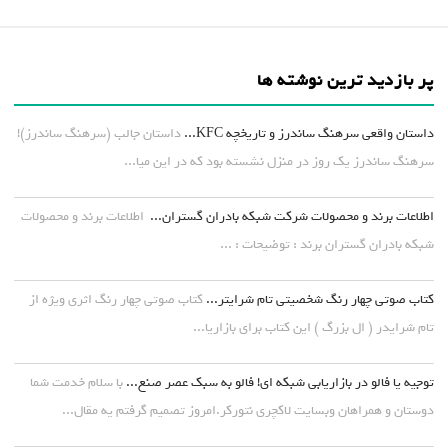
پر بازدید ترین نوشته ها
داستان واقعی سرهنگ ساندرز و تاریخچه KFC...
داستان جالب (سرهنگ ساندرز)!
سرهنگ ساندرز یک روز در منزل نشسته بود که در این میا...
اطلاعات برند و محصولات شرکت شبکه بادران گستران...
اطلاعات برند و محصولات
شبکه بادران گستران برند : توضیحات : ...
کتاب صوتی چهار رنگ شخصیتی تام شرایتر...
کتاب صوتی چهار رنگ اثری ویژه از
تام شرایدر ( ال بزرگ ) این کتاب برای بازاریا...
توجیه یا فالو در بازاریابی شبکه ای! فالو به سبک عصر صنع...
با سلام خدمت شما
دوستان و همراهان وبسایت لاکچری نتورکر.امروز تصمیم گرفتم یه مقال...