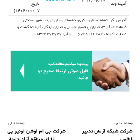
www.tocamlm.ir
۱۳۹۷/۰۶/۱۷
آدینه وند
تاریخ
۱۴۰۲/۰۶/۱۷)
آدرس: کرمانشاه، بخش مرکزی، دهستان میان دربند، شهر صنعتی
کرمانشاه، فاز ۳، خیابان پرفسور حسابی، خیابان ابتکار، کارخانه کشت و
صنعت آدینه ، ۶۷۳۸۱۱۴۲۸۲ تلفن: ۰۸۳۳۴۲۷۲۷۷۷
پیشنهاد میکنیم مطالعه کنید
فایل صوتی ارتباط صحیح دو
جانبه
ر
نوشته بعدی :
نوشته قبلی:
شرکت شبکه آرمان تدبیر
شرکت جی ام اوشن اونیو پی
ا
اطلس
تا ای منطقه آزاد چابهار