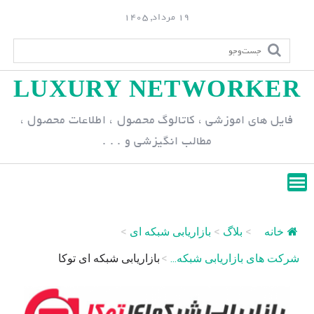
S
19 مرداد, 1405
k
i
p
LUXURY NETWORKER
t
o
فایل های اموزشی ، کاتالوگ محصول ، اطلاعات محصول ،
c
مطالب انگیزشی و . . .
o
n
t
e
n
خانه
>
بلاگ
>
بازاریابی شبکه ای
>
t
شرکت های بازاریابی شبکه...
>
بازاریابی شبکه ای توکا