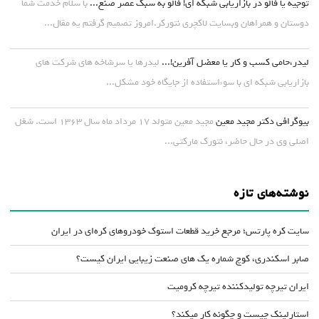
توجیه یا فالو در بازاریابی شبکه ای! فالو به سبک عصر صنع...
با سلام خدمت شما
دوستان و همراهان وبسایت لاکچری نتورکر.امروز تصمیم گرفتم یه مقال...
لیدر،حامی کسب و کار یا معضل آفرین!...
لیدرها یا سرشاخه های شرکت های
بازاریابی شبکه ای با سوءاستفاده از جایگاه خود مشکل...
بیوگرافی دکتر مجید معین
مجید معین متولد ۱۷ مرداد ماه سال ۱۳۶۳ است. شغل
اصلی وی در حال حاضر، نتورک مارکتی...
نوشته‌های تازه
سایت کره پارتس؛ مرجع خرید قطعات استوک خودروهای کره‌ای در ایران
صابر اسکندری، کوچ شماره یک های صنعت زیبایی ایران کیست؟
ایران تیرچه تولیدکننده تیرچه کرومیت
استارلینک چیست و چگونه کار میکند؟