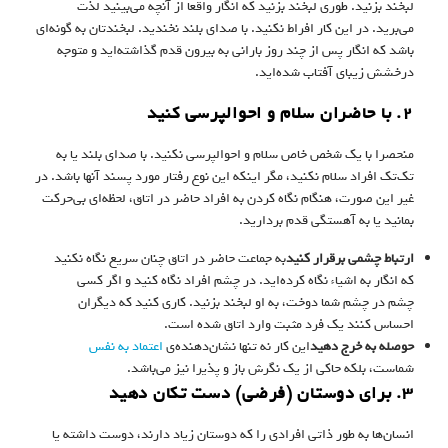
لبخند بزنید. طوری لبخند بزنید که انگار واقعا از آنچه می‌بینید لذت
می‌برید. در این کار افراط نکنید. با صدای بلند نخندید. لبخندتان به گونه‌ای
باشد که انگار پس از چند روز بارانی به بیرون قدم گذاشته‌اید و متوجه
درخشش زیبای آفتاب شده‌اید.
۲. با حاضران سلام و احوالپرسی کنید
منحصرا با یک شخص خاص سلام و احوالپرسی نکنید. با صدای بلند یا به
تک‌تک افراد سلام نکنید، مگر اینکه این نوع رفتار مورد پسند آنها باشد. در
غیر این صورت، هنگام نگاه کردن به افراد حاضر در اتاق، لحظه‌ای بی‌حرکت
بمانید یا به آهستگی قدم بردارید.
ارتباط چشمی برقرار کنید
به جماعت حاضر در اتاق چنان سریع نگاه نکنید
که انگار به اشیاء نگاه کرده‌اید. در چشم افراد نگاه کنید و اگر کسی
چشم در چشم شما دوخت، به او لبخند بزنید. کاری کنید که دیگران
احساس کنند یک فرد مثبت وارد اتاق شده است.
حوصله به خرج دهید
این کار نه تنها نشان‌دهنده‌ی
اعتماد به نفس
شماست، بلکه حاکی از یک نگرش باز و پذیرا نیز می‌باشد.
۳. برای دوستان (فرضی) دست تکان دهید
انسان‌ها به طور ذاتی افرادی را که دوستان زیاد دارند، دوست داشته یا