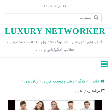
S
16 مرداد, 1405
k
i
p
LUXURY NETWORKER
t
o
فایل های اموزشی ، کاتالوگ محصول ، اطلاعات محصول ،
c
مطالب انگیزشی و . . .
o
n
t
e
n
خانه
>
بلاگ
>
رشد و توسعه فردی
>
زبان بدن
>
t
۲۳ ترفند زبان بدن...