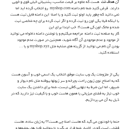
آن
هدف نت
هست که علاوه بر قیمت مناسب، پشتیبانی خیلی قوی و خوبی
دارند. فرض کنید شما نام دامنه myshop.com رو انتخاب کرده اید اما
نمی دانید که چطور باید اونو ثبت کنید و یا اصلا این دامنه قابل ثبت هست
یا اینکه قبلا یکی اون رو ثبت کرده و اگر ثبت کرده برای چه شخصی ثبت
شده و مالک اون کی هست؟! خب ابتدا برای این
کار به صفحه ثبت دامنه مراجعه میکنیم و با نوشتن دامنه دلخواه می توانید
از موجود و عدم موجودی آن آگاه شوید، همچنین در صورت عدم موجود
بودن آن نام می توانید از گزینه های مشابه مثل myshop.xyz و یا …
استفاده کنید.
یکی از ملزومات یک وب سایت موفق انتخاب یک اسمی خوب و آسون هست
که به اصلاح توی زبون راحت بچرخه و سر زبونها بیوفته مثل نام دیوار و
شیپور، اما این شرط به تنهایی کافی نیست، شما برای داشتن یک سایت
خوب نیاز به فضای میزبانی یا همون هاست خوب و با کیفیت نیز دارید که در
ذیل به آن می پردازیم.
حتما با خودتون می گید که هاست اصلا چی هست؟؟ به زبان ساده، هاست
فضایی است که در اختیار شما قرار می‌گیرد تا بتوانید فایل‌ها، پوشه‌ها و