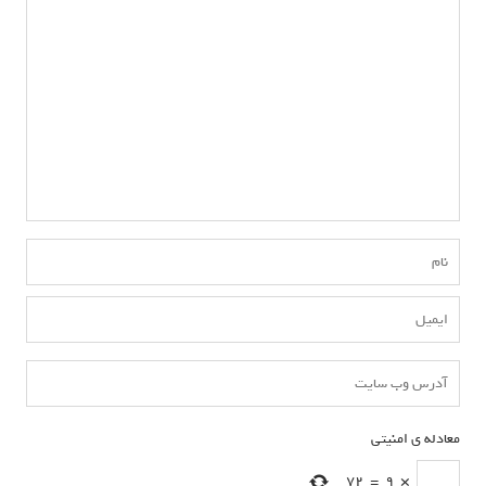
معادله ی امنیتی
*
72
=
9
×