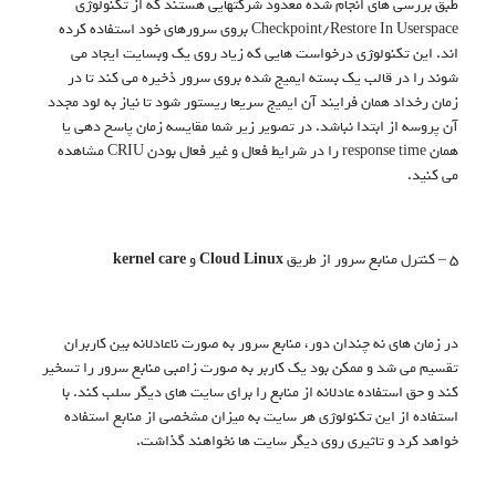
طبق بررسی های انجام شده معدود شرکتهایی هستند که از تکنولوژی
Checkpoint/Restore In Userspace بروی سرورهای خود استفاده کرده
اند. این تکنولوژی درخواست هایی که زیاد روی یک وبسایت ایجاد می
شوند را در قالب یک بسته ایمیج شده بروی سرور ذخیره می کند تا در
زمان رخداد همان فرایند آن ایمیج سریعا ریستور شود تا نیاز به لود مجدد
آن پروسه از ابتدا نباشد. در تصویر زیر شما مقایسه زمان پاسخ دهی یا
همان response time را در شرایط فعال و غیر فعال بودن CRIU مشاهده
می کنید.
5 – کنترل منابع سرور از طریق
Cloud Linux
و
kernel care
در زمان های نه چندان دور، منابع سرور به صورت ناعادلانه بین کاربران
تقسیم می شد و ممکن بود یک کاربر به صورت زامبی منابع سرور را تسخیر
کند و حق استفاده عادلانه از منابع را برای سایت های دیگر سلب کند. با
استفاده از این تکنولوژی هر سایت به میزان مشخصی از منابع استفاده
خواهد کرد و تاثیری روی دیگر سایت ها نخواهند گذاشت.