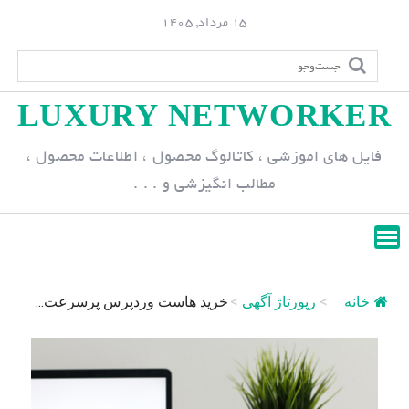
S
15 مرداد, 1405
k
i
p
LUXURY NETWORKER
t
o
فایل های اموزشی ، کاتالوگ محصول ، اطلاعات محصول ،
c
مطالب انگیزشی و . . .
o
n
t
e
n
خانه
>
رپورتاژ آگهی
>
خرید هاست وردپرس پرسرعت...
t