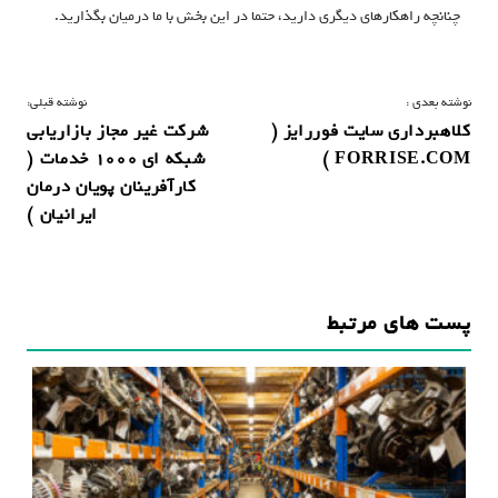
چنانچه راهکارهای دیگری دارید، حتما در این بخش با ما درمیان بگذارید.
ر
نوشته بعدی :
نوشته قبلی:
کلاهبرداری سایت فوررایز (
شرکت غیر مجاز بازاریابی
ا
FORRISE.COM )
شبکه ای 1000 خدمات (
ه
کارآفرینان پویان درمان
ب
ایرانیان )
ر
ی
ن
پست های مرتبط
و
ش
ت
ه