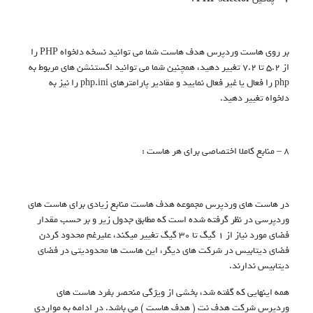
بر روی هاست وردپرس هدف هاست شما می توانید نسخه دلخواه PHP را
از 5.2 تا 7.2 تغییر دهید، همچنین شما می توانید اکستنشن های مربوط به
php را فعال یا غیر فعال نمایید و مقادیر پارامترهای php.ini را نیز به
دلخواه تغییر دهید.
8 – منابع کاملا اختصاصی برای هر هاست :
در هاست های وردپرس مجموعه هدف هاست منابع زیادی برای هاست های
وردپرسی در نظر گرفته شده است که مطابق جدول زیر و بر حسب مقدار
فضای مورد نیاز از 1 گیگ تا 30 گیگ تغییر میکند، علیرغم محدود کردن
فضای دیتابیس در شرکت های دیگر، این هاست ها محدودیتی در فضای
دیتابیس ندارند.
همه اینهایی که گفته شد، بخشی از ویژگی منحصر بفرد هاست های
وردپرس شرکت هدف نت ( هدف هاست ) می باشد. در ادامه به مواردی