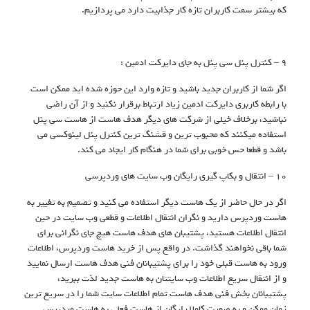
که بیشتر سمت کاربران تازه کار جذابیت دارد می پردازیم.
9 – کنترل پنل سی پنل به جای دایرکت ادمین :
اگر شما از کاربران جدید باشید و تازه وارد این حوزه شده اید ممکن است
با رابطه کاربری دایرکت ادمین زیاد ارتباط برقرار نکنید و از آن راضی
نباشید، برخلاف خیلی از شرکت های دیگر هدف هاست از هاست سی پنل
استفاده میکنند که محبوب ترین و قشنگ ترین کنترل پنل لینوکسی می
باشد و قطعا حس خوبی برای شما در هنگام کار ایجاد می کند.
10 – انتقال و بکاپ گیری رایگان وب سایت های وردپرسی
اگر در حال حاضر از یک هاست دیگر استفاده می کنید و تصمیم به تغییر به
هاست وردپرس دارید و نگران انتقال اطلاعات و قطعی وب سایت در حین
انتقال اطلاعات هستید، پشتیبان های هدف هاست هیچ جای نگرانی برای
شما باقی نخواهند گذاشت. در واقع پس از خرید هاست وردپرس، اطلاعات
ورود به هاست قبلی خود را برای پشتیبانان فنی هدف هاست ارسال نمایید
و از انتقال سریع اطلاعات وب سایتتان به هاست جدید لذت ببرید،
پشتیبانان بخش فنی هدف هاست تمام اطلاعات سایت شما را در سریع ترین
زمان ممکن و به صورت کاملا رایگان از هاست فعلی به هاست وردپرس