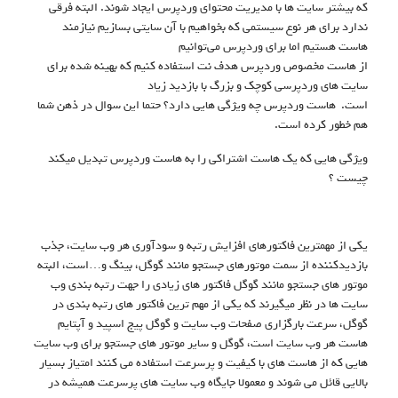
که بیشتر سایت ها با مدیریت محتوای وردپرس ایجاد شوند. البته فرقی
ندارد برای هر نوع سیستمی که بخواهیم با آن سایتی بسازیم نیازمند
هاست هستیم اما برای وردپرس می‌توانیم
از هاست مخصوص وردپرس هدف نت استفاده کنیم که بهینه شده برای
سایت های وردپرسی کوچک و بزرگ با بازدید زیاد
است.
هاست وردپرس چه ویژگی هایی دارد؟ حتما این سوال در ذهن شما
هم خطور کرده است.
ویژگی هایی که یک هاست اشتراکی را به هاست وردپرس تبدیل میکند
چیست ؟
یکی از مهمترین فاکتورهای افزایش رتبه و سودآوری هر وب سایت، جذب
بازدیدکننده از سمت موتورهای جستجو مانند گوگل، بینگ و…است، البته
موتور های جستجو مانند گوگل فاکتور های زیادی را جهت رتبه بندی وب
سایت ها در نظر میگیرند که یکی از مهم ترین فاکتور های رتبه بندی در
گوگل، سرعت بارگزاری صفحات وب سایت و گوگل پیج اسپید و آپتایم
هاست هر وب سایت است، گوگل و سایر موتور های جستجو برای وب سایت
هایی که از هاست های با کیفیت و پرسرعت استفاده می کنند امتیاز بسیار
بالایی قائل می شوند و معمولا جایگاه وب سایت های پرسرعت همیشه در