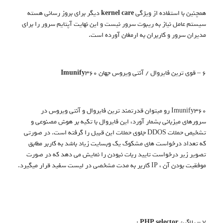
همچنین با استفاده از ویژگی
kernel care
دیگر برای بروز رسانی هسته
سیستم عامل نیاز به ریبوت سرور نیست و این نهایت آپتایم سرور را برای
مدیران سرور و کاربران به ارمغان آورده است.
6 – قوی ترین فایروال / آنتی ویروس جهان
360
Imunify
Imunify360 رو میتوان قدرتمند ترین فایروال و آنتی ویروس در
سرورهای میزبانی بشمار آورد، این فایروال با تکیه بر هوش مصنوعی و
تشخیص حملات DDOS جلوی حملات این قبیل را گرفته است. در صورتی
که تعداد درخواست های مشکوک یک وبسایت زیاد باشد به کاربر مطابق
تصویر زیر درخواست تایید ربات نبودن را نمایش می دهد که در صورت
موفقیت بودن آن ، IP کاربر به مدت مشخصی در لیست سفید قرار میگیرد.
7 – پلاگین
PHP selector
: