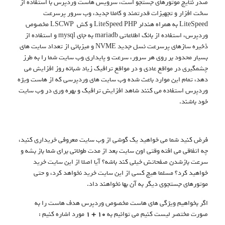
صدر نتایج موتورهای جستجو است، سرویس هاست وردپرس با استفاده از
سخت افزار و تجهیزات قدرتمند و کاملا جدید، وب سرور پرسرعت
LiteSpeed به همراه هندلر LiteSpeed PHP و کش LSCWP مخصوص
وردپرس، استفاده از بانک اطلاعاتی mariadb به جای mysql و استفاده از
ذخیره سازهای پرسرعت نسل جدید NVME و میزبانی از تعداد سایت های
بسیار محدود بر روی هر سرور، سرعت و پایداری وب سایت شما را به طرز
چشمگیری در مواقع عادی و در مواقع ترافیک زیاد شبانه روز افزایش می
دهد، تمام این موارد باعث شده وب سایت های وردپرسی که از هاست ویژه
وردپرس استفاده می کنند شاهد افزایش ترافیک و بهره وری در وب سایت
خود باشند.
فرض کنید شما می خواهید یک گوشی از وب سایت معروفی خریداری کنید،
چه اتفاقی می افته وقتی اون سایت بعد از مدت طولانی برای شما باز بشه و
سرعت بازشدن صفحاتش خیلی کند باشه؟ آیا اصلا از این سایت خرید
خواهید کرد؟ مسلما هیچ کسی از این سایت خرید نخواهد کرد، و حتی
موتورهای جستجوی دیگر به آن بها نخواهند داد.
اگر بخواهیم ویژگی های هاست مخصوص وردپرس هدف هاست را به
صورت مختصر لیست کنیم می توانیم به
10 + 1
مورد اشاره کنیم :